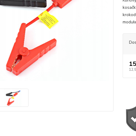
Klinov
kosačk
krokod
modułe
Dos
15
12,