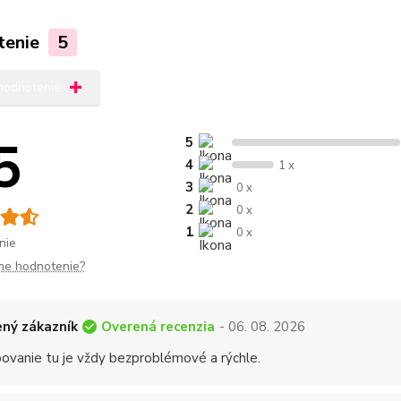
tenie
5
 hodnotenie
5
5
4
1 x
3
0 x
2
0 x
1
0 x
nie
me hodnotenie?
Overená recenzia
ný zákazník
- 06. 08. 2026
ovanie tu je vždy bezproblémové a rýchle.