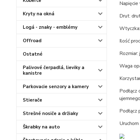
Koberce
Napięcie 
Kryty na okná
Drut: dr
Logá - znaky - emblémy
Wtyczka:
Offroad
Ilość pro
Rozmiar: 
Ostatné
Waga opa
Palivové čerpadlá, lieviky a
kanistre
Korzysta
Parkovacie senzory a kamery
Podłącz 
ujemnego
Stierače
Podłącz 
Strešné nosiče a držiaky
Uruchom 
Škrabky na auto