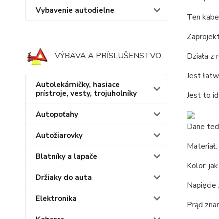
Vybavenie autodielne
Ten kabe
Zaprojek
VÝBAVA A PRÍSLUŠENSTVO
Działa z
Jest łatw
Autolekárničky, hasiace
prístroje, vesty, trojuholníky
Jest to i
Autopoťahy
Dane tec
Autožiarovky
Materiał:
Blatníky a lapače
Kolor: ja
Držiaky do auta
Napięcie
Elektronika
Prąd zna