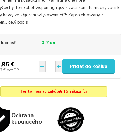
y remen na kosacku mtd. Náhradné diely pre
yCechy:Ten kabel wspomagający z zaciskami to mocny zacisk
ylkowy ze złączem wtykowym EC5.Zaprojektowany z
m...
celý popis
tupnosť
3-7 dni
,95 €
Pridať do košíka
97 €
bez DPH
Tento mesiac zakúpili 15 zákazníci.
Ochrana
kupujúcého