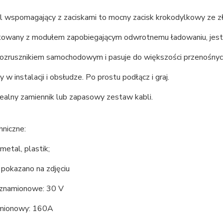
l wspomagający z zaciskami to mocny zacisk krokodylkowy ze
towany z modułem zapobiegającym odwrotnemu ładowaniu, jest 
 rozrusznikiem samochodowym i pasuje do większości przenośn
y w instalacji i obsłudze. Po prostu podłącz i graj.
dealny zamiennik lub zapasowy zestaw kabli.
hniczne:
 metal, plastik;
k pokazano na zdjęciu
 znamionowe: 30 V
mionowy: 160A