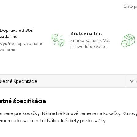
Číslo p
Doprava od 30€
8 rokov na trhu
zadarmo
Značka Kameník Vás
Využite dopravu úplne
presvedčí o kvalite
zadarmo
etné špecifikácie
tné špecifikácie
emene pre kosačky. Náhradné klinové remene na kosačky. Klinov
remen na kosacku mtd. Náhradné diely pre kosačky