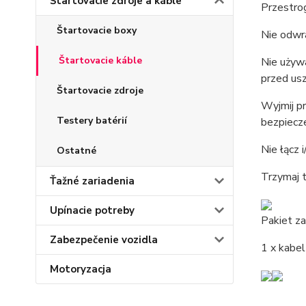
Štartovacie zdroje a káble
Przestrog
Štartovacie boxy
Nie odwra
Štartovacie káble
Nie używa
przed us
Štartovacie zdroje
Wyjmij p
Testery batérií
bezpiec
Nie łącz
Ostatné
Trzymaj t
Ťažné zariadenia
Upínacie potreby
Pakiet za
Zabezpečenie vozidla
1 x kabe
Motoryzacja