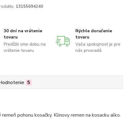
roduktu:
13155694240
30 dní na vrátenie
Rýchle doručenie
tovaru
tovaru
Predĺžili sme dobu na
Vaša spokojnosť je pre
vrátenie tovaru
nás prvoradá
Hodnotenie
5
ý remeň pohonu kosačky. Klinovy remen na kosacku alko.