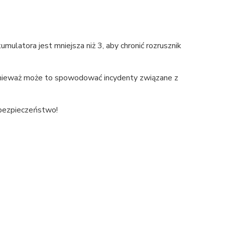
umulatora jest mniejsza niż 3, aby chronić rozrusznik
ponieważ może to spowodować incydenty związane z
ebezpieczeństwo!