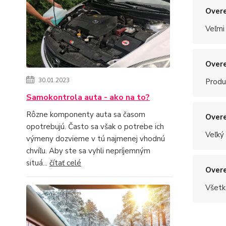
Overe
Veľmi
Overe
30.01.2023
Produ
Samokontrola auta - ako na to?
Rôzne komponenty auta sa časom
Overe
opotrebujú. Často sa však o potrebe ich
Veľký
výmeny dozvieme v tú najmenej vhodnú
chvíľu. Aby ste sa vyhli nepríjemným
situá...
čítať celé
Overe
Všetk