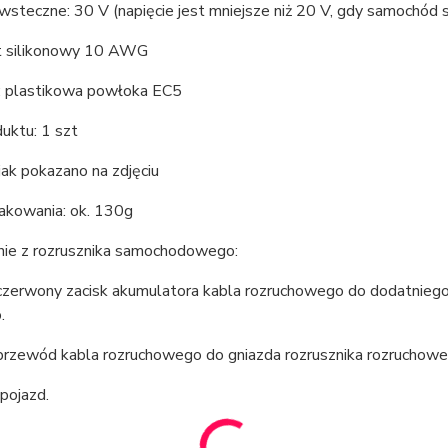
wsteczne: 30 V (napięcie jest mniejsze niż 20 V, gdy samochód s
ut silikonowy 10 AWG
 plastikowa powłoka EC5
duktu: 1 szt
jak pokazano na zdjęciu
kowania: ok. 130g
nie z rozrusznika samochodowego:
czerwony zacisk akumulatora kabla rozruchowego do dodatniego 
.
przewód kabla rozruchowego do gniazda rozrusznika rozruchowe
pojazd.