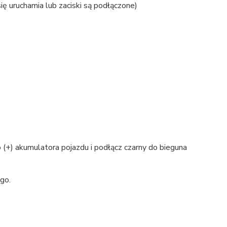
ię uruchamia lub zaciski są podłączone)
(+) akumulatora pojazdu i podłącz czarny do bieguna
go.