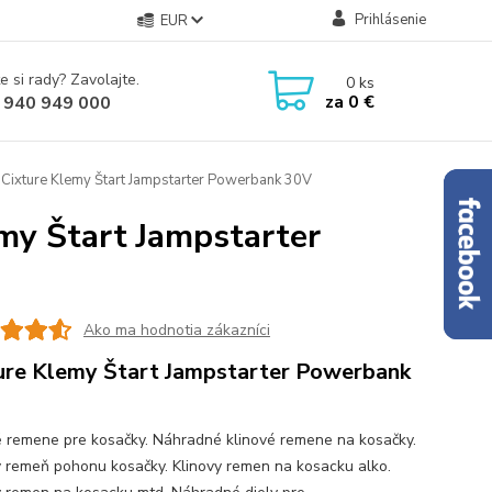
Prihlásenie
EUR
e si rady? Zavolajte.
0
ks
za
0 €
 940 949 000
 Cixture Klemy Štart Jampstarter Powerbank 30V
my Štart Jampstarter
Ako ma hodnotia zákazníci
ure Klemy Štart Jampstarter Powerbank
é remene pre kosačky. Náhradné klinové remene na kosačky.
ý remeň pohonu kosačky. Klinovy remen na kosacku alko.