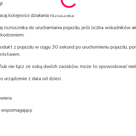
i:
caj kolejności działania rozrusznika.
j rozrusznika do uruchamiania pojazdu, jeśli liczba wskaźników ak
zkodzeniem.
rodukt z pojazdu w ciągu 30 sekund po uruchomieniu pojazdu, 
zeństwem.
 i/lub nie łącz ze sobą dwóch zacisków, może to spowodować ni
o urządzenie z dala od dzieci.
wiera:
l wspomagający