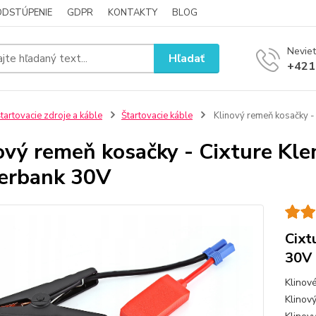
ODSTÚPENIE
GDPR
KONTAKTY
BLOG
Neviet
Hľadať
+421
tartovacie zdroje a káble
Štartovacie káble
Klinový remeň kosačky -
ový remeň kosačky - Cixture Kle
erbank 30V
Cixt
30V
Klinov
Klinov