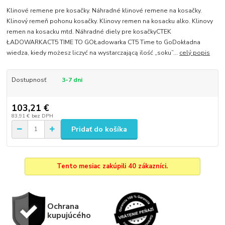
Klinové remene pre kosačky. Náhradné klinové remene na kosačky.
Klinový remeň pohonu kosačky. Klinovy remen na kosacku alko. Klinovy
remen na kosacku mtd. Náhradné diely pre kosačkyCTEK
ŁADOWARKACT5 TIME TO GOŁadowarka CT5 Time to GoDokładna
wiedza, kiedy możesz liczyć na wystarczającą ilość „soku”...
celý popis
Dostupnosť
3-7 dni
103,21 €
83,91 €
bez DPH
Pridať do košíka
Tento mesiac zakúpili 40 zákazníci.
Ochrana
kupujúcého