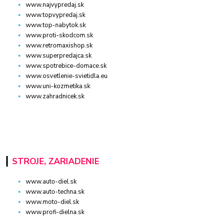
www.najvypredaj.sk
www.topvypredaj.sk
www.top-nabytok.sk
www.proti-skodcom.sk
www.retromaxishop.sk
www.superpredajca.sk
www.spotrebice-domace.sk
www.osvetlenie-svietidla.eu
www.uni-kozmetika.sk
www.zahradnicek.sk
STROJE, ZARIADENIE
www.auto-diel.sk
www.auto-techna.sk
www.moto-diel.sk
www.profi-dielna.sk