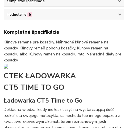
Kompletné špecifikácie
Hodnotenie
5
Kompletné špecifikácie
Klinové remene pre kosačky. Náhradné klinové remene na
kosačky. Klinový remeň pohonu kosačky. Klinovy remen na
kosacku alko. Klinovy remen na kosacku mtd. Náhradné diely pre
kosačky
CTEK ŁADOWARKA
CT5 TIME TO GO
Ładowarka CT5 Time to Go
Dokładna wiedza, kiedy możesz liczyć na wystarczającą ilość
„soku” dla swojego motocykla, samochodu lub innego pojazdu z
kwasowo-ołowiowym akumulatorem rozruchowym, jeśli
akumulator się wyczerpie, to nie jasnowidzenie, ale drobiazg dla