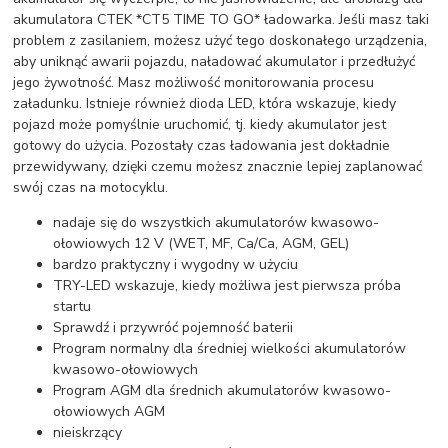
akumulatora CTEK *CT5 TIME TO GO* ładowarka. Jeśli masz taki
problem z zasilaniem, możesz użyć tego doskonałego urządzenia,
aby uniknąć awarii pojazdu, naładować akumulator i przedłużyć
jego żywotność. Masz możliwość monitorowania procesu
załadunku. Istnieje również dioda LED, która wskazuje, kiedy
pojazd może pomyślnie uruchomić, tj. kiedy akumulator jest
gotowy do użycia. Pozostały czas ładowania jest dokładnie
przewidywany, dzięki czemu możesz znacznie lepiej zaplanować
swój czas na motocyklu.
nadaje się do wszystkich akumulatorów kwasowo-
ołowiowych 12 V (WET, MF, Ca/Ca, AGM, GEL)
bardzo praktyczny i wygodny w użyciu
TRY-LED wskazuje, kiedy możliwa jest pierwsza próba
startu
Sprawdź i przywróć pojemność baterii
Program normalny dla średniej wielkości akumulatorów
kwasowo-ołowiowych
Program AGM dla średnich akumulatorów kwasowo-
ołowiowych AGM
nieiskrzący