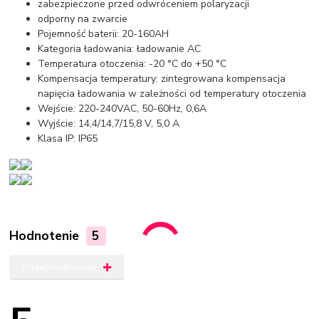
zabezpieczone przed odwróceniem polaryzacji
odporny na zwarcie
Pojemność baterii: 20-160AH
Kategoria ładowania: ładowanie AC
Temperatura otoczenia: -20 °C do +50 °C
Kompensacja temperatury: zintegrowana kompensacja
napięcia ładowania w zależności od temperatury otoczenia
Wejście: 220-240VAC, 50-60Hz, 0,6A
Wyjście: 14,4/14,7/15,8 V, 5,0 A
Klasa IP: IP65
Hodnotenie
5
Pridať hodnotenie