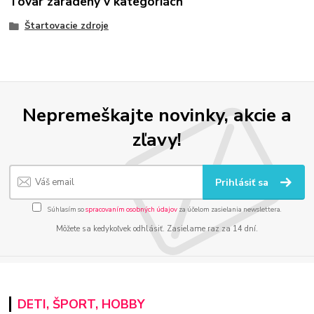
Tovar zaradený v kategóriách
Štartovacie zdroje
Nepremeškajte novinky, akcie a
zľavy!
Prihlásiť sa
Súhlasím so
spracovaním osobných údajov
za účelom zasielania newslettera.
Môžete sa kedykoľvek odhlásiť. Zasielame raz za 14 dní.
DETI, ŠPORT, HOBBY