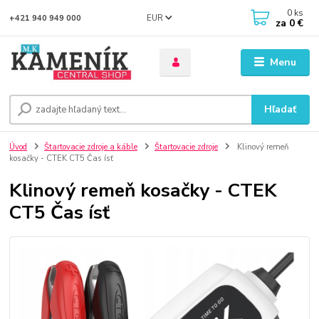
0
ks
EUR
+421 940 949 000
za
0 €
Menu
Hľadať
Úvod
Štartovacie zdroje a káble
Štartovacie zdroje
Klinový remeň
kosačky - CTEK CT5 Čas ísť
Klinový remeň kosačky - CTEK
CT5 Čas ísť