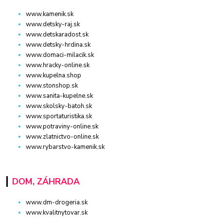
www.kamenik.sk
www.detsky-raj.sk
www.detskaradost.sk
www.detsky-hrdina.sk
www.domaci-milacik.sk
www.hracky-online.sk
www.kupelna.shop
www.stonshop.sk
www.sanita-kupelne.sk
www.skolsky-batoh.sk
www.sportaturistika.sk
www.potraviny-online.sk
www.zlatnictvo-online.sk
www.rybarstvo-kamenik.sk
DOM, ZÁHRADA
www.dm-drogeria.sk
www.kvalitnytovar.sk