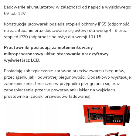
Ładowanie akumulatorów w zależności od napięcia wyjściowego:
6V lub 12V.
Konstrukcja ładowarek posiada stopień ochrony IP65 (odporność
na zachlapanie oraz dostawanie się pyłów) dla wersji 4 i 8 oraz
stopień IP20 (odporność na pyły) dla wersji 10 i 15.
Prostowniki posiadają zaimplementowany
mikroprocesorowy układ sterowania oraz cyfrowy
wyświetlacz LCD.
Posiadają zabezpieczenie zarówno przeciw zwarciu biegunów,
przeciążeniu jak i odwrotnej biegunowości. Dodatkowo występuje
zabezpieczenie termiczne w przypadku przegrzania się oraz
zabezpieczenie przeciw powstawaniu iskier na wyjściach
prostownika (zaciski przewodów ładowania).