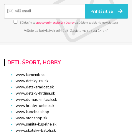
Prihlásiť sa
Súhlasím so
spracovaním osobných údajov
za účelom zasielania newslettera.
Môžete sa kedykoľvek odhlásiť. Zasielame raz za 14 dní.
DETI, ŠPORT, HOBBY
www.kamenik.sk
www.detsky-raj.sk
www.detskaradost.sk
www.detsky-hrdina.sk
www.domaci-milacik.sk
www.hracky-online.sk
www.kupelna.shop
www.stonshop.sk
www.sanita-kupelne.sk
www.skolsky-batoh.sk