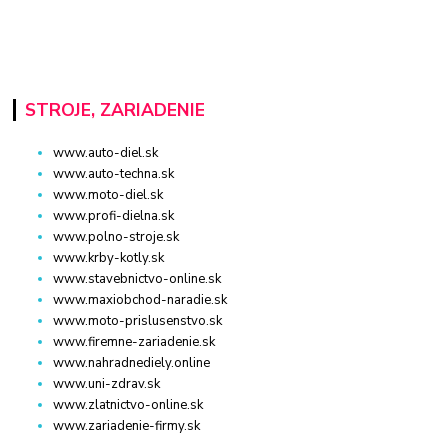
STROJE, ZARIADENIE
www.auto-diel.sk
www.auto-techna.sk
www.moto-diel.sk
www.profi-dielna.sk
www.polno-stroje.sk
www.krby-kotly.sk
www.stavebnictvo-online.sk
www.maxiobchod-naradie.sk
www.moto-prislusenstvo.sk
www.firemne-zariadenie.sk
www.nahradnediely.online
www.uni-zdrav.sk
www.zlatnictvo-online.sk
www.zariadenie-firmy.sk