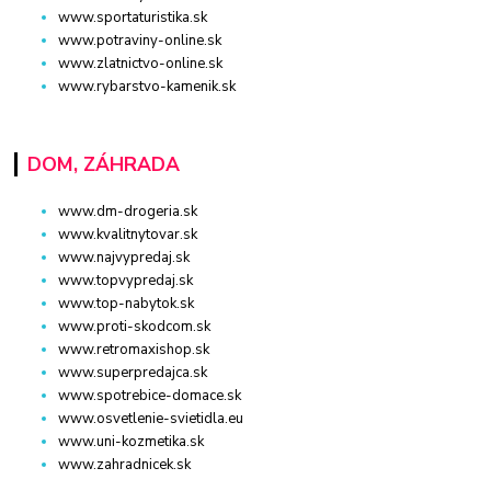
www.sportaturistika.sk
www.potraviny-online.sk
www.zlatnictvo-online.sk
www.rybarstvo-kamenik.sk
DOM, ZÁHRADA
www.dm-drogeria.sk
www.kvalitnytovar.sk
www.najvypredaj.sk
www.topvypredaj.sk
www.top-nabytok.sk
www.proti-skodcom.sk
www.retromaxishop.sk
www.superpredajca.sk
www.spotrebice-domace.sk
www.osvetlenie-svietidla.eu
www.uni-kozmetika.sk
www.zahradnicek.sk