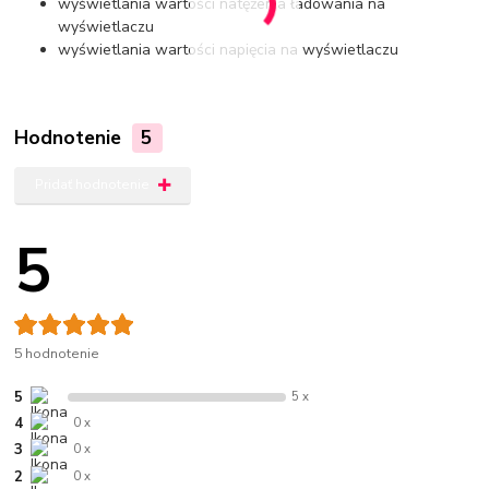
wyświetlania wartości natężenia ładowania na
wyświetlaczu
wyświetlania wartości napięcia na wyświetlaczu
Hodnotenie
5
Pridať hodnotenie
5
5 hodnotenie
5
5 x
4
0 x
3
0 x
2
0 x