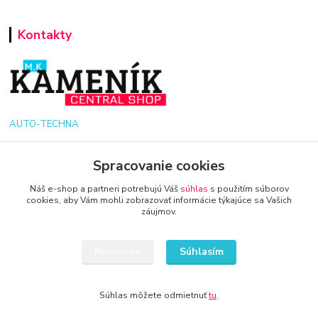
Kontakty
AUTO-TECHNA
+421 940 949 000
Spracovanie cookies
info@kamenik.sk
Náš e-shop a partneri potrebujú Váš
súhlas
s použitím súborov
cookies, aby Vám mohli zobrazovať informácie týkajúce sa Vašich
záujmov.
Súhlasím
Nastavenia
© 2024 Všetky práva vyhradené KAMENIK.SK
Súhlas môžete odmietnuť
tu
.
Vytvorené na
Eshop-rychlo.sk