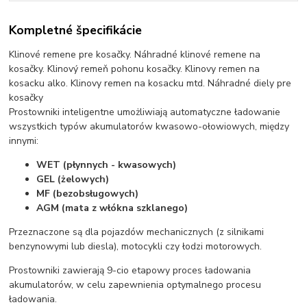
Kompletné špecifikácie
Klinové remene pre kosačky. Náhradné klinové remene na
kosačky. Klinový remeň pohonu kosačky. Klinovy remen na
kosacku alko. Klinovy remen na kosacku mtd. Náhradné diely pre
kosačky
Prostowniki inteligentne umożliwiają automatyczne ładowanie
wszystkich typów akumulatorów kwasowo-ołowiowych, między
innymi:
WET (płynnych - kwasowych)
GEL (żelowych)
MF (bezobsługowych)
AGM (mata z włókna szklanego)
Przeznaczone są dla pojazdów mechanicznych (z silnikami
benzynowymi lub diesla), motocykli czy łodzi motorowych.
Prostowniki zawierają 9-cio etapowy proces ładowania
akumulatorów, w celu zapewnienia optymalnego procesu
ładowania.