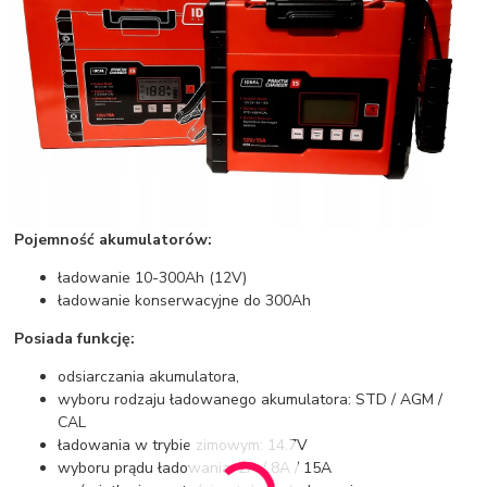
Pojemność akumulatorów:
ładowanie 10-300Ah (12V)
ładowanie konserwacyjne do 300Ah
Posiada funkcję:
odsiarczania akumulatora,
wyboru rodzaju ładowanego akumulatora: STD / AGM /
CAL
ładowania w trybie zimowym: 14.7V
wyboru prądu ładowania: 2A / 8A / 15A