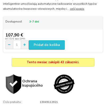
inteligentne umożliwiają automatyczne ładowanie wszystkich typów
akumulatorów kwasowo-ołowiowych, między i...
celý popis
Dostupnosť
3-7 dni
107,90 €
87,72 €
bez DPH
Pridať do košíka
Tento mesiac zakúpili 43 zákazníci.
Ochrana
kupujúcého
Číslo produktu:
13049112921