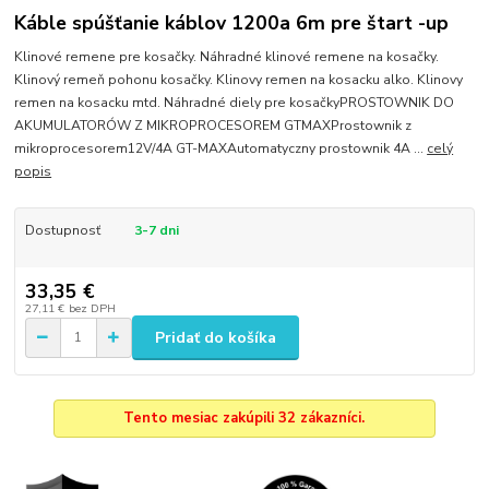
Káble spúšťanie káblov 1200a 6m pre štart -up
Klinové remene pre kosačky. Náhradné klinové remene na kosačky.
Klinový remeň pohonu kosačky. Klinovy remen na kosacku alko. Klinovy
remen na kosacku mtd. Náhradné diely pre kosačkyPROSTOWNIK DO
AKUMULATORÓW Z MIKROPROCESOREM GTMAXProstownik z
mikroprocesorem12V/4A GT-MAXAutomatyczny prostownik 4A ...
celý
popis
Dostupnosť
3-7 dni
33,35 €
27,11 €
bez DPH
Pridať do košíka
Tento mesiac zakúpili 32 zákazníci.