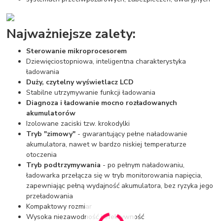
Najważniejsze zalety:
Sterowanie mikroprocesorem
Dziewięciostopniowa, inteligentna charakterystyka
ładowania
Duży, czytelny wyświetlacz LCD
Stabilne utrzymywanie funkcji ładowania
Diagnoza i ładowanie mocno rozładowanych
akumulatorów
Izolowane zaciski tzw. krokodylki
Tryb "zimowy"
- gwarantujący pełne naładowanie
akumulatora, nawet w bardzo niskiej temperaturze
otoczenia
Tryb podtrzymywania
- po pełnym naładowaniu,
ładowarka przełącza się w tryb monitorowania napięcia,
zapewniając pełną wydajność akumulatora, bez ryzyka jego
przeładowania
Kompaktowy rozmiar
Wysoka niezawodność i efektywność