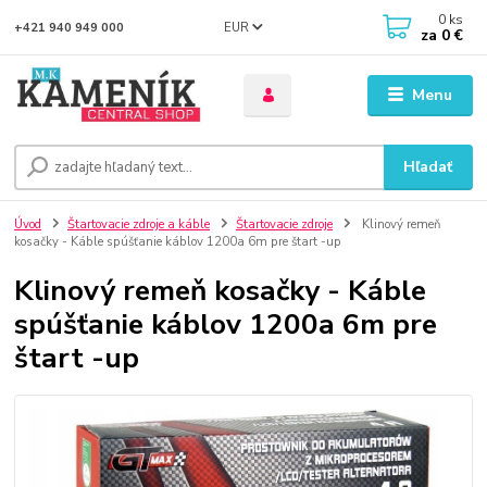
0
ks
EUR
+421 940 949 000
za
0 €
Menu
Hľadať
Úvod
Štartovacie zdroje a káble
Štartovacie zdroje
Klinový remeň
kosačky - Káble spúšťanie káblov 1200a 6m pre štart -up
Klinový remeň kosačky - Káble
spúšťanie káblov 1200a 6m pre
štart -up