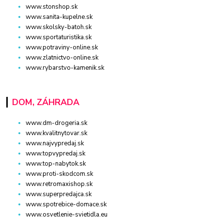
www.stonshop.sk
www.sanita-kupelne.sk
www.skolsky-batoh.sk
www.sportaturistika.sk
www.potraviny-online.sk
www.zlatnictvo-online.sk
www.rybarstvo-kamenik.sk
DOM, ZÁHRADA
www.dm-drogeria.sk
www.kvalitnytovar.sk
www.najvypredaj.sk
www.topvypredaj.sk
www.top-nabytok.sk
www.proti-skodcom.sk
www.retromaxishop.sk
www.superpredajca.sk
www.spotrebice-domace.sk
www.osvetlenie-svietidla.eu