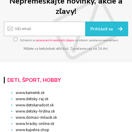
Nepremeškajte novinky, akcie a
zľavy!
Prihlásiť sa
Súhlasím so
spracovaním osobných údajov
za účelom zasielania newslettera.
Môžete sa kedykoľvek odhlásiť. Zasielame raz za 14 dní.
DETI, ŠPORT, HOBBY
www.kamenik.sk
www.detsky-raj.sk
www.detskaradost.sk
www.detsky-hrdina.sk
www.domaci-milacik.sk
www.hracky-online.sk
www.kupelna.shop