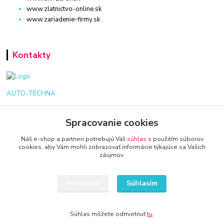
www.zlatnictvo-online.sk
www.zariadenie-firmy.sk
Kontakty
AUTO-TECHNA
+421 940 949 000
Spracovanie cookies
info@kamenik.sk
Náš e-shop a partneri potrebujú Váš
súhlas
s použitím súborov
cookies, aby Vám mohli zobrazovať informácie týkajúce sa Vašich
záujmov.
Súhlasím
Nastavenia
© 2024 Všetky práva vyhradené KAMENIK.SK
Súhlas môžete odmietnuť
tu
.
Vytvorené na
Eshop-rychlo.sk