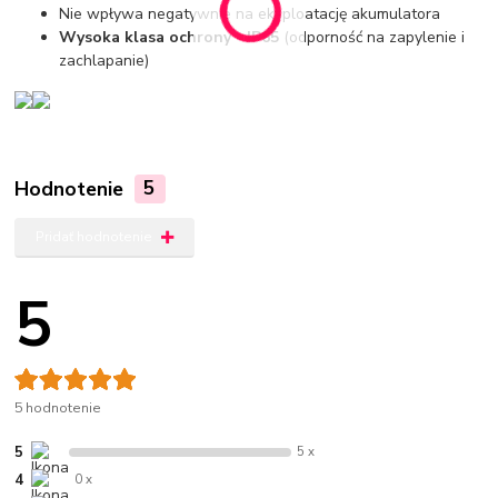
Nie wpływa negatywnie na eksploatację akumulatora
Wysoka klasa ochrony - IP65
(odporność na zapylenie i
zachlapanie)
Hodnotenie
5
Pridať hodnotenie
5
5 hodnotenie
5
5 x
4
0 x