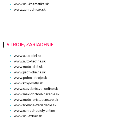
www.uni-kozmetika.sk
www.zahradnicek.sk
STROJE, ZARIADENIE
www.auto-diel.sk
www.auto-techna.sk
www.moto-diel.sk
www.profi-dielna.sk
www.polno-stroje.sk
www.krby-kotly.sk
www.stavebnictvo-online.sk
www.maxiobchod-naradie.sk
www.moto-prislusenstvo.sk
www.firemne-zariadenie.sk
www.nahradnediely.online
www.uni-zdrav.sk