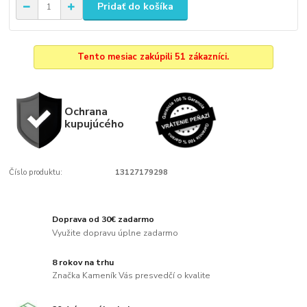
Pridať do košíka
Tento mesiac zakúpili 51 zákazníci.
Ochrana
kupujúcého
Číslo produktu:
13127179298
Doprava od 30€ zadarmo
Využite dopravu úplne zadarmo
8 rokov na trhu
Značka Kameník Vás presvedčí o kvalite