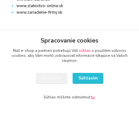
www.zlatnictvo-online.sk
www.zariadenie-firmy.sk
Kontakty
Spracovanie cookies
Náš e-shop a partneri potrebujú Váš
súhlas
s použitím súborov
cookies, aby Vám mohli zobrazovať informácie týkajúce sa Vašich
AUTO-TECHNA
záujmov.
+421 940 949 000
Súhlasím
Nastavenia
info@kamenik.sk
Súhlas môžete odmietnuť
tu
.
© 2024 Všetky práva vyhradené KAMENIK.SK
Vytvorené na
Eshop-rychlo.sk