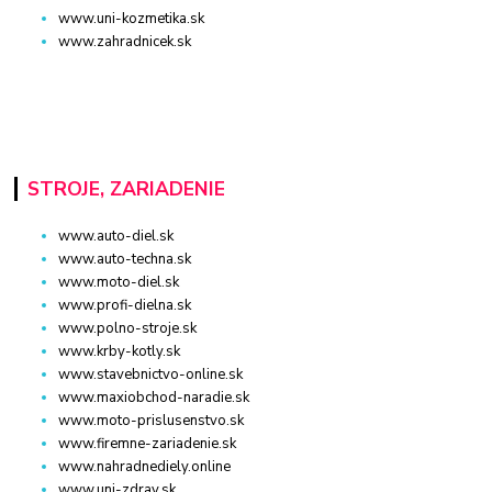
www.uni-kozmetika.sk
www.zahradnicek.sk
STROJE, ZARIADENIE
www.auto-diel.sk
www.auto-techna.sk
www.moto-diel.sk
www.profi-dielna.sk
www.polno-stroje.sk
www.krby-kotly.sk
www.stavebnictvo-online.sk
www.maxiobchod-naradie.sk
www.moto-prislusenstvo.sk
www.firemne-zariadenie.sk
www.nahradnediely.online
www.uni-zdrav.sk