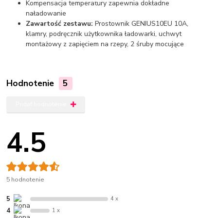
Kompensacja temperatury zapewnia dokładne
naładowanie
Zawartość zestawu:
Prostownik GENIUS10EU 10A,
klamry, podręcznik użytkownika ładowarki, uchwyt
montażowy z zapięciem na rzepy, 2 śruby mocujące
Hodnotenie
5
Pridať hodnotenie
4.5
5 hodnotenie
5
4 x
4
1 x