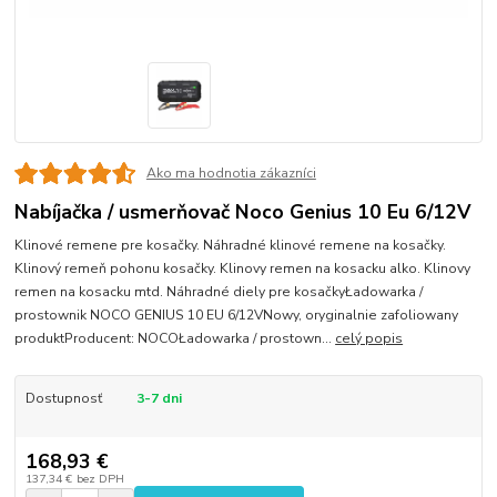
Ako ma hodnotia zákazníci
Nabíjačka / usmerňovač Noco Genius 10 Eu 6/12V
Klinové remene pre kosačky. Náhradné klinové remene na kosačky.
Klinový remeň pohonu kosačky. Klinovy remen na kosacku alko. Klinovy
remen na kosacku mtd. Náhradné diely pre kosačkyŁadowarka /
prostownik NOCO GENIUS 10 EU 6/12VNowy, oryginalnie zafoliowany
produktProducent: NOCOŁadowarka / prostown...
celý popis
Dostupnosť
3-7 dni
168,93 €
137,34 €
bez DPH