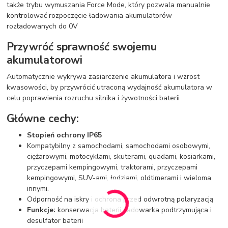
także trybu wymuszania Force Mode, który pozwala manualnie
kontrolować rozpoczęcie ładowania akumulatorów
rozładowanych do 0V
Przywróć sprawność swojemu
akumulatorowi
Automatycznie wykrywa zasiarczenie akumulatora i wzrost
kwasowości, by przywrócić utraconą wydajność akumulatora w
celu poprawienia rozruchu silnika i żywotności baterii
Główne cechy:
‎Stopień ochrony IP65
Kompatybilny z samochodami, samochodami osobowymi,
ciężarowymi, motocyklami, skuterami, quadami, kosiarkami,
przyczepami kempingowymi, traktorami, przyczepami
kempingowymi, SUV-ami, łodziami, oldtimerami i wieloma
innymi.
Odporność na iskry i ochrona przed odwrotną polaryzacją
Funkcje:
konserwacja baterii, ładowarka podtrzymująca i
desulfator baterii