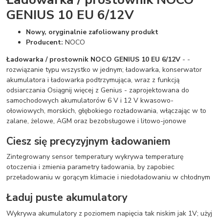
GENIUS 10 EU 6/12V
Nowy, oryginalnie zafoliowany produkt
Producent:
NOCO
Ładowarka / prostownik NOCO GENIUS 10 EU 6/12V
- -
rozwiązanie typu wszystko w jednym; ładowarka, konserwator
akumulatora i ładowarka podtrzymująca, wraz z funkcją
odsiarczania Osiągnij więcej z Genius - zaprojektowana do
samochodowych akumulatorów 6 V i 12 V kwasowo-
ołowiowych, morskich, głębokiego rozładowania, włączając w to
zalane, żelowe, AGM oraz bezobsługowe i litowo-jonowe
Ciesz się precyzyjnym ładowaniem
Zintegrowany sensor temperatury wykrywa temperaturę
otoczenia i zmienia parametry ładowania, by zapobiec
przeładowaniu w gorącym klimacie i niedoładowaniu w chłodnym
Ładuj puste akumulatory
Wykrywa akumulatory z poziomem napięcia tak niskim jak 1V; użyj