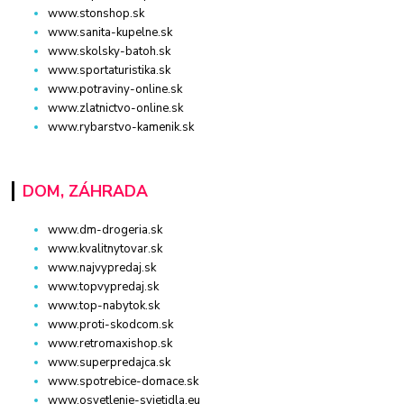
www.stonshop.sk
www.sanita-kupelne.sk
www.skolsky-batoh.sk
www.sportaturistika.sk
www.potraviny-online.sk
www.zlatnictvo-online.sk
www.rybarstvo-kamenik.sk
DOM, ZÁHRADA
www.dm-drogeria.sk
www.kvalitnytovar.sk
www.najvypredaj.sk
www.topvypredaj.sk
www.top-nabytok.sk
www.proti-skodcom.sk
www.retromaxishop.sk
www.superpredajca.sk
www.spotrebice-domace.sk
www.osvetlenie-svietidla.eu