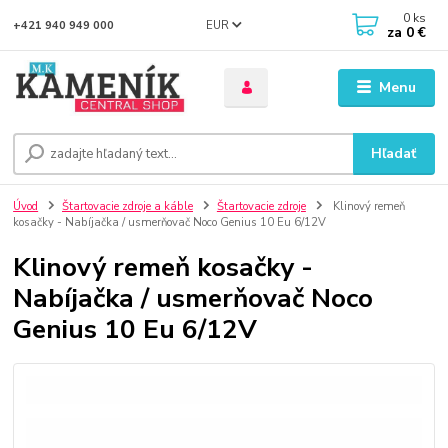
0
ks
EUR
+421 940 949 000
za
0 €
Menu
Hľadať
Úvod
Štartovacie zdroje a káble
Štartovacie zdroje
Klinový remeň
kosačky - Nabíjačka / usmerňovač Noco Genius 10 Eu 6/12V
Klinový remeň kosačky -
Nabíjačka / usmerňovač Noco
Genius 10 Eu 6/12V