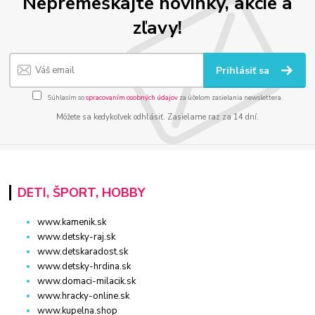
Nepremeškajte novinky, akcie a
zľavy!
Prihlásiť sa
Súhlasím so
spracovaním osobných údajov
za účelom zasielania newslettera.
Môžete sa kedykoľvek odhlásiť. Zasielame raz za 14 dní.
DETI, ŠPORT, HOBBY
www.kamenik.sk
www.detsky-raj.sk
www.detskaradost.sk
www.detsky-hrdina.sk
www.domaci-milacik.sk
www.hracky-online.sk
www.kupelna.shop