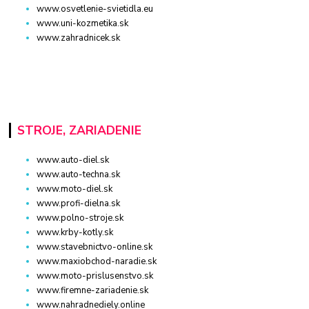
www.osvetlenie-svietidla.eu
www.uni-kozmetika.sk
www.zahradnicek.sk
STROJE, ZARIADENIE
www.auto-diel.sk
www.auto-techna.sk
www.moto-diel.sk
www.profi-dielna.sk
www.polno-stroje.sk
www.krby-kotly.sk
www.stavebnictvo-online.sk
www.maxiobchod-naradie.sk
www.moto-prislusenstvo.sk
www.firemne-zariadenie.sk
www.nahradnediely.online