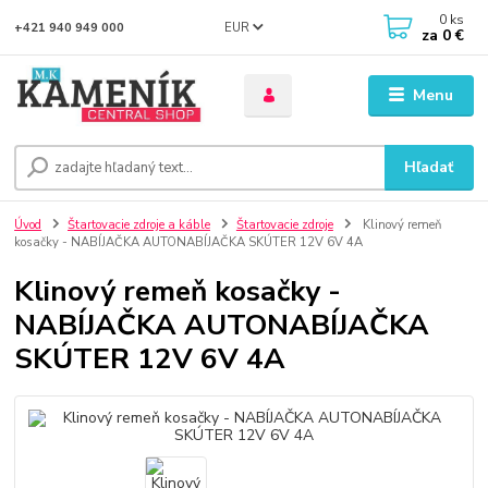
0
ks
EUR
+421 940 949 000
za
0 €
Menu
Hľadať
Úvod
Štartovacie zdroje a káble
Štartovacie zdroje
Klinový remeň
kosačky - NABÍJAČKA AUTONABÍJAČKA SKÚTER 12V 6V 4A
Klinový remeň kosačky -
NABÍJAČKA AUTONABÍJAČKA
SKÚTER 12V 6V 4A