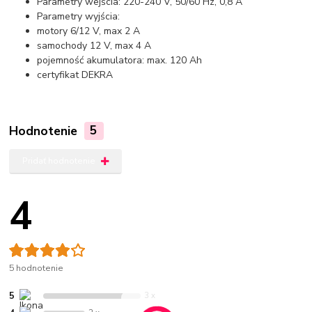
Parametry wejścia: 220-240 V, 50/60 Hz, 0,8 A
Parametry wyjścia:
motory 6/12 V, max 2 A
samochody 12 V, max 4 A
pojemność akumulatora: max. 120 Ah
certyfikat DEKRA
Hodnotenie
5
Pridať hodnotenie
4
5 hodnotenie
5
3 x