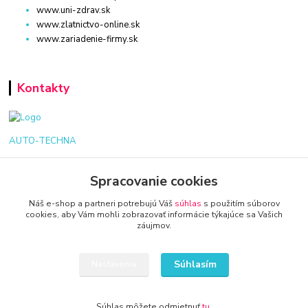
www.uni-zdrav.sk
www.zlatnictvo-online.sk
www.zariadenie-firmy.sk
Kontakty
AUTO-TECHNA
+421 940 949 000
Spracovanie cookies
info@kamenik.sk
Náš e-shop a partneri potrebujú Váš
súhlas
s použitím súborov
cookies, aby Vám mohli zobrazovať informácie týkajúce sa Vašich
záujmov.
Súhlasím
Nastavenia
© 2024 Všetky práva vyhradené KAMENIK.SK
Súhlas môžete odmietnuť
tu
.