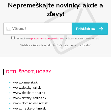
Nepremeškajte novinky, akcie a
zľavy!
Prihlásiť sa
Súhlasím so
spracovaním osobných údajov
za účelom zasielania newslettera.
Môžete sa kedykoľvek odhlásiť. Zasielame raz za 14 dní.
DETI, ŠPORT, HOBBY
www.kamenik.sk
www.detsky-raj.sk
www.detskaradost.sk
www.detsky-hrdina.sk
www.domaci-milacik.sk
www.hracky-online.sk