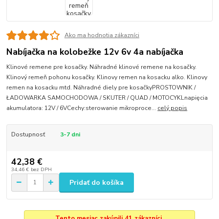
Ako ma hodnotia zákazníci
Nabíjačka na kolobežke 12v 6v 4a nabíjačka
Klinové remene pre kosačky. Náhradné klinové remene na kosačky.
Klinový remeň pohonu kosačky. Klinovy remen na kosacku alko. Klinovy
remen na kosacku mtd. Náhradné diely pre kosačkyPROSTOWNIK /
ŁADOWARKA SAMOCHODOWA / SKUTER / QUAD / MOTOCYKLnapięcia
akumulatora: 12V / 6VCechy:sterowanie mikroproce...
celý popis
Dostupnosť
3-7 dni
42,38 €
34,46 €
bez DPH
Pridať do košíka
Tento mesiac zakúpili 41 zákazníci.