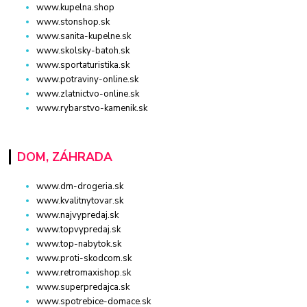
www.kupelna.shop
www.stonshop.sk
www.sanita-kupelne.sk
www.skolsky-batoh.sk
www.sportaturistika.sk
www.potraviny-online.sk
www.zlatnictvo-online.sk
www.rybarstvo-kamenik.sk
DOM, ZÁHRADA
www.dm-drogeria.sk
www.kvalitnytovar.sk
www.najvypredaj.sk
www.topvypredaj.sk
www.top-nabytok.sk
www.proti-skodcom.sk
www.retromaxishop.sk
www.superpredajca.sk
www.spotrebice-domace.sk