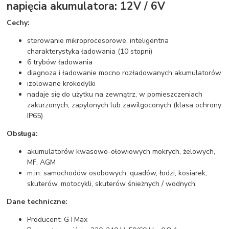
napięcia akumulatora: 12V / 6V
Cechy:
sterowanie mikroprocesorowe, inteligentna
charakterystyka ładowania (10 stopni)
6 trybów ładowania
diagnoza i ładowanie mocno rozładowanych akumulatorów
izolowane krokodylki
nadaje się do użytku na zewnątrz, w pomieszczeniach
zakurzonych, zapylonych lub zawilgoconych (klasa ochrony
IP65)
Obsługa:
akumulatorów kwasowo-ołowiowych mokrych, żelowych,
MF, AGM
m.in. samochodów osobowych, quadów, łodzi, kosiarek,
skuterów, motocykli, skuterów śnieżnych / wodnych.
Dane techniczne:
Producent: GTMax