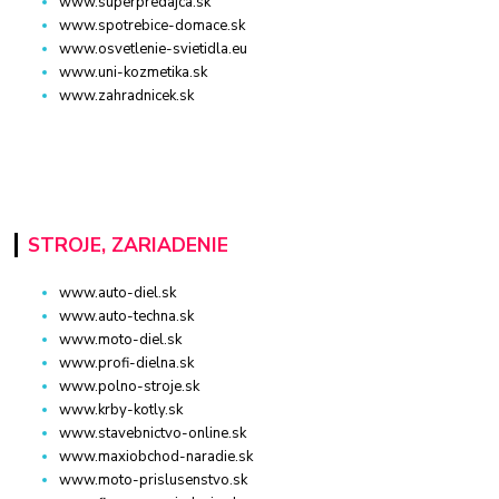
www.superpredajca.sk
www.spotrebice-domace.sk
www.osvetlenie-svietidla.eu
www.uni-kozmetika.sk
www.zahradnicek.sk
STROJE, ZARIADENIE
www.auto-diel.sk
www.auto-techna.sk
www.moto-diel.sk
www.profi-dielna.sk
www.polno-stroje.sk
www.krby-kotly.sk
www.stavebnictvo-online.sk
www.maxiobchod-naradie.sk
www.moto-prislusenstvo.sk