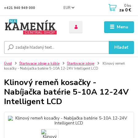
0
ks
EUR
+421 940 949 000
za
0 €
Menu
Hľadať
Úvod
Štartovacie zdroje a káble
Štartovacie zdroje
Klinový remeň
kosačky - Nabíjačka batérie 5-10A 12-24V Intelligent LCD
Klinový remeň kosačky -
Nabíjačka batérie 5-10A 12-24V
Intelligent LCD