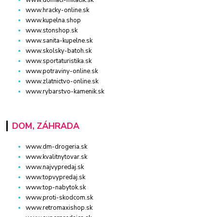
www.domaci-milacik.sk
www.hracky-online.sk
www.kupelna.shop
www.stonshop.sk
www.sanita-kupelne.sk
www.skolsky-batoh.sk
www.sportaturistika.sk
www.potraviny-online.sk
www.zlatnictvo-online.sk
www.rybarstvo-kamenik.sk
DOM, ZÁHRADA
www.dm-drogeria.sk
www.kvalitnytovar.sk
www.najvypredaj.sk
www.topvypredaj.sk
www.top-nabytok.sk
www.proti-skodcom.sk
www.retromaxishop.sk