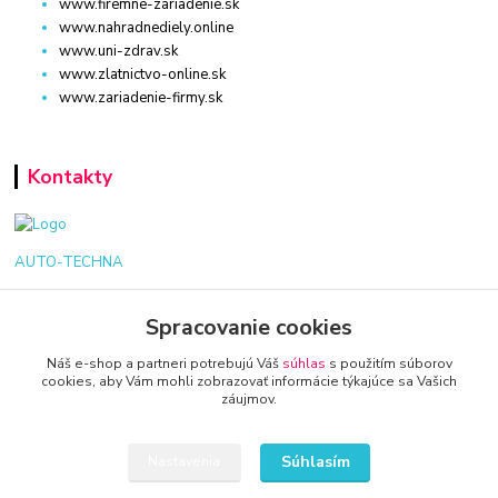
www.firemne-zariadenie.sk
www.nahradnediely.online
www.uni-zdrav.sk
www.zlatnictvo-online.sk
www.zariadenie-firmy.sk
Kontakty
AUTO-TECHNA
+421 940 949 000
Spracovanie cookies
info@kamenik.sk
Náš e-shop a partneri potrebujú Váš
súhlas
s použitím súborov
cookies, aby Vám mohli zobrazovať informácie týkajúce sa Vašich
záujmov.
Súhlasím
Nastavenia