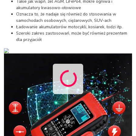
Takie jak wapń, żel AGM, LiFePo4, mokre ogniwa i
akumulatory kwasowo-ołowiowe
Oznacza to, że nadaje się również do stosowania w
samochodach osobowych, ciężarowych, SUV-ach
Ładowanie akumulatorów motocykli, kosiarek, łodzi itp.
Szeroki zakres zastosowań, może być również prezentem
dla przyjaciół