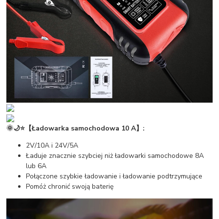
🌞🌙⭐【Ładowarka samochodowa 10 A】:
2V/10A i 24V/5A
Ładuje znacznie szybciej niż ładowarki samochodowe 8A
lub 6A
Połączone szybkie ładowanie i ładowanie podtrzymujące
Pomóż chronić swoją baterię