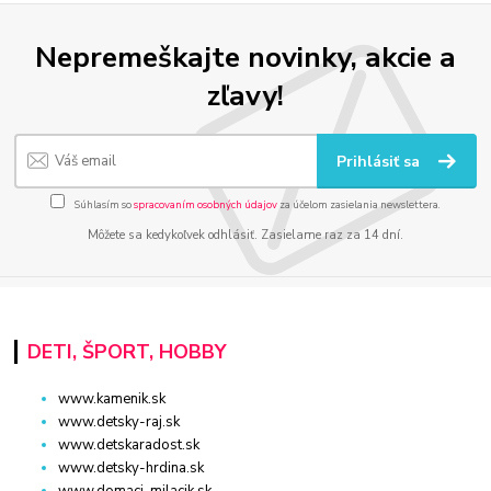
Nepremeškajte novinky, akcie a
zľavy!
Prihlásiť sa
Súhlasím so
spracovaním osobných údajov
za účelom zasielania newslettera.
Môžete sa kedykoľvek odhlásiť. Zasielame raz za 14 dní.
DETI, ŠPORT, HOBBY
www.kamenik.sk
www.detsky-raj.sk
www.detskaradost.sk
www.detsky-hrdina.sk