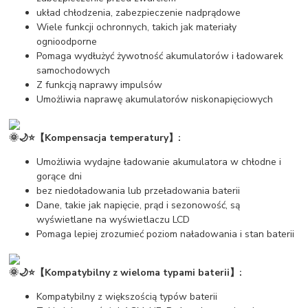
układ chłodzenia, zabezpieczenie nadprądowe
Wiele funkcji ochronnych, takich jak materiały
ognioodporne
Pomaga wydłużyć żywotność akumulatorów i ładowarek
samochodowych
Z funkcją naprawy impulsów
Umożliwia naprawę akumulatorów niskonapięciowych
🌞🌙⭐【Kompensacja temperatury】:
Umożliwia wydajne ładowanie akumulatora w chłodne i
gorące dni
bez niedoładowania lub przeładowania baterii
Dane, takie jak napięcie, prąd i sezonowość, są
wyświetlane na wyświetlaczu LCD
Pomaga lepiej zrozumieć poziom naładowania i stan baterii
🌞🌙⭐【Kompatybilny z wieloma typami baterii】:
Kompatybilny z większością typów baterii