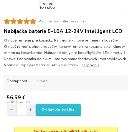
Ako ma hodnotia zákazníci
Nabíjačka batérie 5-10A 12-24V Intelligent LCD
Klinové remene pre kosačky. Náhradné klinové remene na kosačky.
Klinový remeň pohonu kosačky. Klinovy remen na kosacku alko. Klinovy
remen na kosacku mtd. Náhradné diely pre kosačky🌞🌙⭐【Parametry:】
Nazwa: Ładowarka do akumulatorów samochodowych i motocyklowych
Norma europejskaMateriał: ABSkolor czerw...
celý popis
Dostupnosť
3-7 dni
56,59 €
46,01 €
bez DPH
Pridať do košíka
Tento mesiac zakúpili 31 zákazníci.