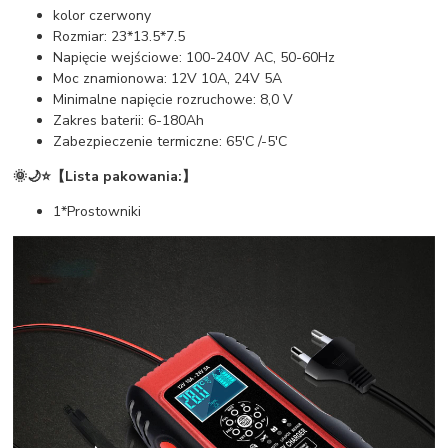
kolor czerwony
Rozmiar: 23*13.5*7.5
Napięcie wejściowe: 100-240V AC, 50-60Hz
Moc znamionowa: 12V 10A, 24V 5A
Minimalne napięcie rozruchowe: 8,0 V
Zakres baterii: 6-180Ah
Zabezpieczenie termiczne: 65'C /-5'C
🌞🌙⭐【Lista pakowania:】
1*Prostowniki