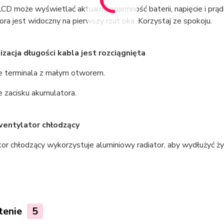
LCD może wyświetlać aktualną pojemność baterii, napięcie i prą
ra jest widoczny na pierwszy rzut oka. Korzystaj ze spokoju.
zacja długości kabla jest rozciągnięta
ze terminala z małym otworem.
e zacisku akumulatora.
wentylator chłodzący
or chłodzący wykorzystuje aluminiowy radiator, aby wydłużyć ż
tenie
5