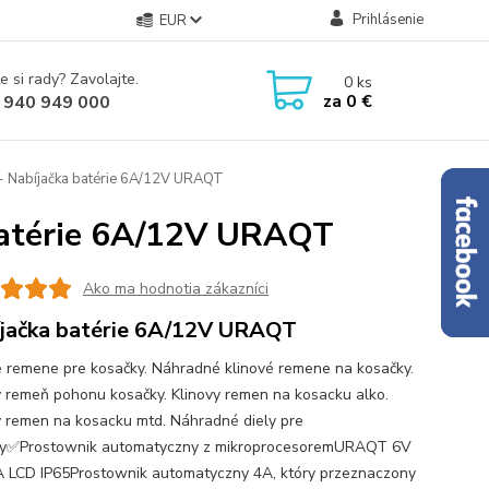
Prihlásenie
EUR
e si rady? Zavolajte.
0
ks
za
0 €
 940 949 000
- Nabíjačka batérie 6A/12V URAQT
 batérie 6A/12V URAQT
Ako ma hodnotia zákazníci
jačka batérie 6A/12V URAQT
é remene pre kosačky. Náhradné klinové remene na kosačky.
ý remeň pohonu kosačky. Klinovy remen na kosacku alko.
y remen na kosacku mtd. Náhradné diely pre
ky✅Prostownik automatyczny z mikroprocesoremURAQT 6V
 LCD IP65Prostownik automatyczny 4A, który przeznaczony