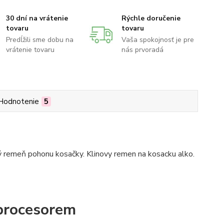
30 dní na vrátenie
Rýchle doručenie
tovaru
tovaru
Predĺžili sme dobu na
Vaša spokojnosť je pre
vrátenie tovaru
nás prvoradá
Hodnotenie
5
ý remeň pohonu kosačky. Klinovy remen na kosacku alko.
procesorem