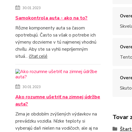
30.01.2023
Overe
Samokontrola auta - ako na to?
Skvel
Rôzne komponenty auta sa časom
opotrebujú. Často sa však o potrebe ich
výmeny dozvieme v tú najmenej vhodnú
Overe
chvíľu. Aby ste sa vyhli nepríjemným
situá...
čítať celé
Tento
Overe
30.01.2023
Skuto
Ako rozumne ušetriť na zimnej údržbe
auta?
Zima je obdobím zvýšených výdavkov na
Tovar 
prevádzku vozidla. Nízke teploty si
vyberajú daň nielen na vodičoch, ale aj na
Štart