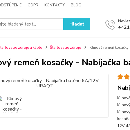
ODSTÚPENIE
GDPR
KONTAKTY
BLOG
Neviet
Hľadať
+421
tartovacie zdroje a káble
Štartovacie zdroje
Klinový remeň kosačky 
ový remeň kosačky - Nabíjačka
Nabí
Klinov
Klinov
Klinov
kosač
12V 4A