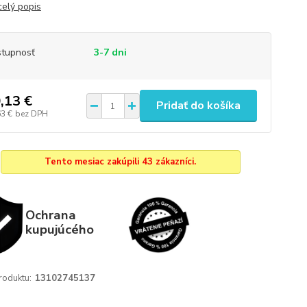
celý popis
tupnosť
3-7 dni
,13 €
Pridať do košíka
63 €
bez DPH
Tento mesiac zakúpili 43 zákazníci.
Ochrana
kupujúcého
roduktu:
13102745137