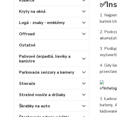
Koberce
✅Ins
Kryty na okná
1. Najpi
baterii li
Logá - znaky - emblémy
2. Podcza
Offroad
akumulato
Ostatné
3. Podłąc
wyświetla
Palivové čerpadlá, lieviky a
kanistre
4. Gdy ła
przestan
Parkovacie senzory a kamery
Stierače
✅Intelig
Strešné nosiče a držiaky
1. Ładowa
baterię.
Škrabky na auto
ładowani