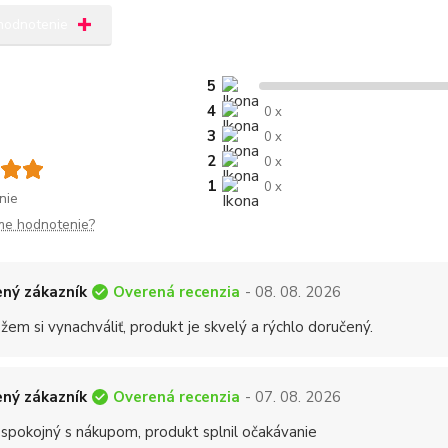
 hodnotenie
5
4
0 x
3
0 x
2
0 x
1
0 x
nie
me hodnotenie?
Overená recenzia
ný zákazník
- 08. 08. 2026
em si vynachváliť, produkt je skvelý a rýchlo doručený.
Overená recenzia
ný zákazník
- 07. 08. 2026
 spokojný s nákupom, produkt splnil očakávanie