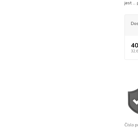
jest ...
Dos
40
32,
Číslo p