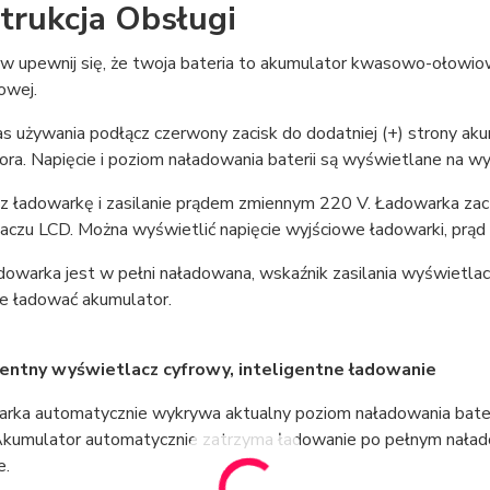
trukcja Obsługi
erw upewnij się, że twoja bateria to akumulator kwasowo-ołow
towej.
s używania podłącz czerwony zacisk do dodatniej (+) strony akum
ra. Napięcie i poziom naładowania baterii są wyświetlane na w
z ładowarkę i zasilanie prądem zmiennym 220 V. Ładowarka zacz
czu LCD. Można wyświetlić napięcie wyjściowe ładowarki, prąd 
dowarka jest w pełni naładowana, wskaźnik zasilania wyświetlac
ie ładować akumulator.
entny wyświetlacz cyfrowy, inteligentne ładowanie
rka automatycznie wykrywa aktualny poziom naładowania baterii,
 Akumulator automatycznie zatrzyma ładowanie po pełnym nałado
e.