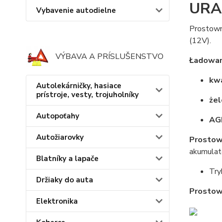
URA
Vybavenie autodielne
Prostown
(12V).
VÝBAVA A PRÍSLUŠENSTVO
Ładowar
kw
Autolekárničky, hasiace
prístroje, vesty, trojuholníky
że
Autopoťahy
AG
Autožiarovky
Prostow
akumulat
Blatníky a lapače
Try
Držiaky do auta
Prostow
Elektronika