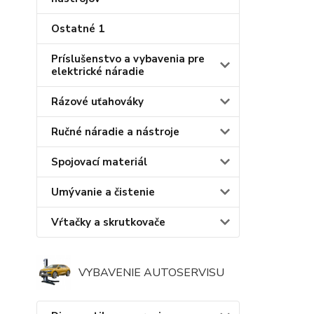
Ostatné 1
Príslušenstvo a vybavenia pre
elektrické náradie
Rázové uťahováky
Ručné náradie a nástroje
Spojovací materiál
Umývanie a čistenie
Vŕtačky a skrutkovače
VYBAVENIE AUTOSERVISU