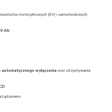
kumulatorów motocyklowych (6V) i samochodowych
0 Ah:
ję
automatycznego wyłączenia
oraz utrzymywania
LCD
.
urządzeniem.