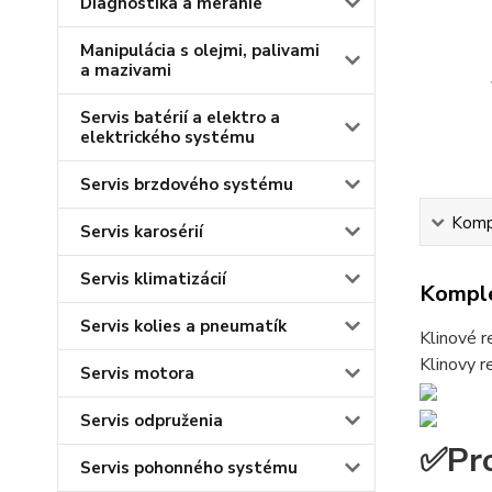
Diagnostika a meranie
Manipulácia s olejmi, palivami
a mazivami
Servis batérií a elektro a
elektrického systému
Servis brzdového systému
Kompl
Servis karosérií
Servis klimatizácií
Komple
Servis kolies a pneumatík
Klinové r
Klinovy 
Servis motora
Servis odpruženia
✅Pro
Servis pohonného systému