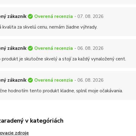
Overená recenzia
ný zákazník
- 07. 08. 2026
á kvalita za skvelú cenu, nemám žiadne výhrady.
Overená recenzia
ný zákazník
- 06. 08. 2026
 produkt je skutočne skvelý a stojí za každý vynaložený cent.
Overená recenzia
ný zákazník
- 06. 08. 2026
čne hodnotím tento produkt kladne, splnil moje očakávania.
zaradený v kategóriách
ovacie zdroje