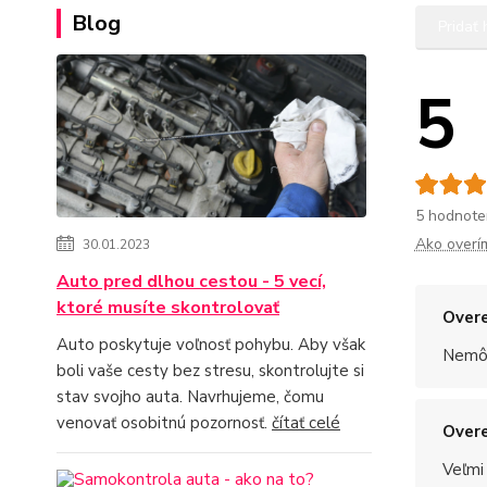
Blog
Pridať
5
5 hodnote
Ako overí
30.01.2023
Auto pred dlhou cestou - 5 vecí,
ktoré musíte skontrolovať
Overe
Auto poskytuje voľnosť pohybu. Aby však
Nemôž
boli vaše cesty bez stresu, skontrolujte si
stav svojho auta. Navrhujeme, čomu
venovať osobitnú pozornosť.
čítať celé
Overe
Veľmi