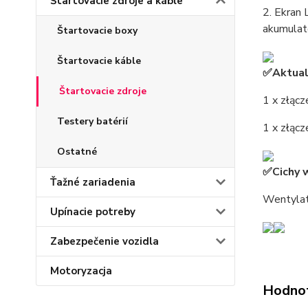
Štartovacie zdroje a káble
2. Ekran 
akumulato
Štartovacie boxy
Štartovacie káble
✅Aktuali
Štartovacie zdroje
1 x złąc
Testery batérií
1 x złącz
Ostatné
✅Cichy 
Ťažné zariadenia
Wentylat
Upínacie potreby
Zabezpečenie vozidla
Motoryzacja
Hodno