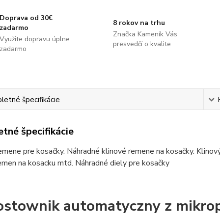
Doprava od 30€
8 rokov na trhu
zadarmo
Značka Kameník Vás
Využite dopravu úplne
presvedčí o kvalite
zadarmo
etné špecifikácie
tné špecifikácie
emene pre kosačky. Náhradné klinové remene na kosačky. Klinov
remen na kosacku mtd. Náhradné diely pre kosačky
stownik automatyczny z mikro