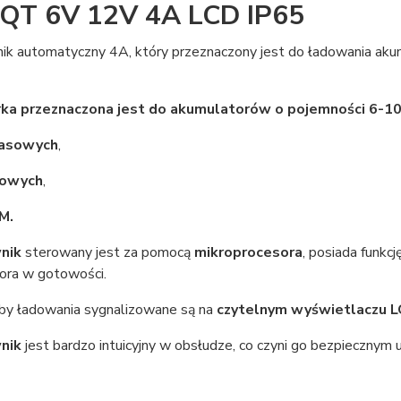
QT 6V 12V 4A LCD IP65
ik automatyczny 4A, który przeznaczony jest do ładowania a
ka przeznaczona jest do akumulatorów o pojemności 6-10
asowych
,
lowych
,
M.
nik
sterowany jest za pomocą
mikroprocesora
, posiada funkc
ora w gotowości.
by ładowania sygnalizowane są na
czytelnym wyświetlaczu 
nik
jest bardzo intuicyjny w obsłudze, co czyni go bezpiecznym 