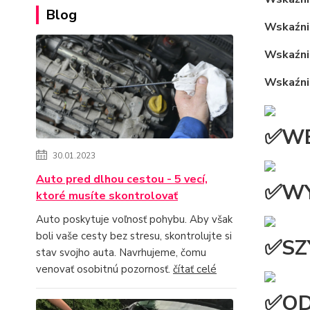
Blog
Wskaźnik
Wskaźni
Wskaźni
✅WE
30.01.2023
Auto pred dlhou cestou - 5 vecí,
✅WY
ktoré musíte skontrolovať
Auto poskytuje voľnosť pohybu. Aby však
boli vaše cesty bez stresu, skontrolujte si
✅SZ
stav svojho auta. Navrhujeme, čomu
venovať osobitnú pozornosť.
čítať celé
✅OD