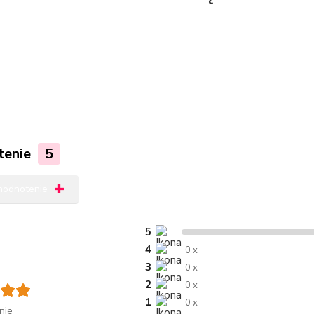
tenie
5
 hodnotenie
5
4
0 x
3
0 x
2
0 x
1
0 x
nie