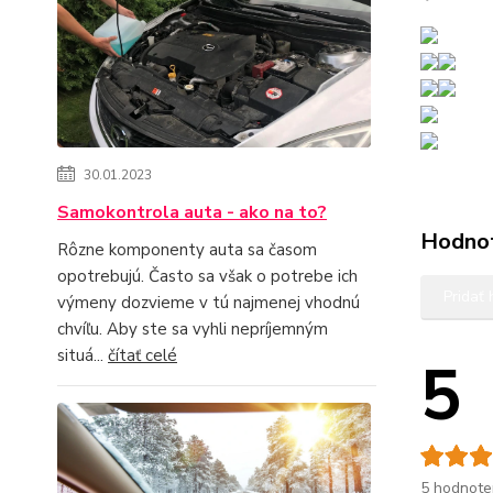
30.01.2023
Samokontrola auta - ako na to?
Hodno
Rôzne komponenty auta sa časom
opotrebujú. Často sa však o potrebe ich
Pridať
výmeny dozvieme v tú najmenej vhodnú
chvíľu. Aby ste sa vyhli nepríjemným
situá...
čítať celé
5
5 hodnote