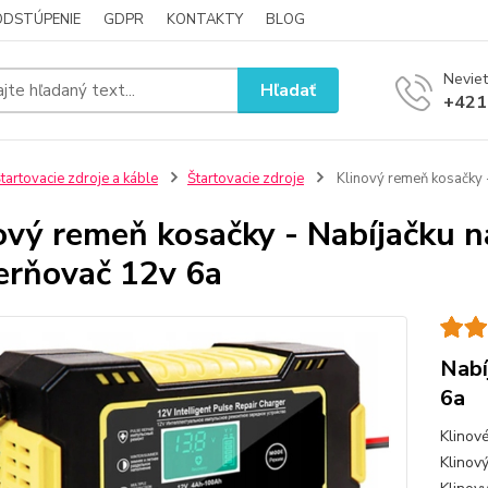
ODSTÚPENIE
GDPR
KONTAKTY
BLOG
Neviet
Hľadať
+421
tartovacie zdroje a káble
Štartovacie zdroje
Klinový remeň kosačky 
ový remeň kosačky - Nabíjačku 
rňovač 12v 6a
Nabí
6a
Klinov
Klinov