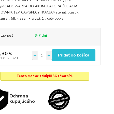
y remen na kosacku mtd. Náhradné diely pre
ky✅ŁADOWARKA DO AKUMULATORA ŻEL AGM
OWNIK 12V 6A✅SPECYFIKACJAMateriał: plastik,
iar: (dł. × szer. × wys.): 1...
celý popis
tupnosť
3-7 dni
,30 €
Pridať do košíka
83 €
bez DPH
Tento mesiac zakúpili 36 zákazníci.
Ochrana
kupujúcého