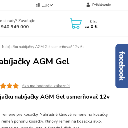
Prihlásenie
EUR
e si rady? Zavolajte.
0
ks
za
0 €
 940 949 000
- Nabíjačku nabíjačky AGM Gel usmerňovač 12v 6a
nabíjačky AGM Gel
Ako ma hodnotia zákazníci
jačku nabíjačky AGM Gel usmerňovač 12v
é remene pre kosačky. Náhradné klinové remene na kosačky.
ý remeň pohonu kosačky. Klinovy remen na kosacku alko.