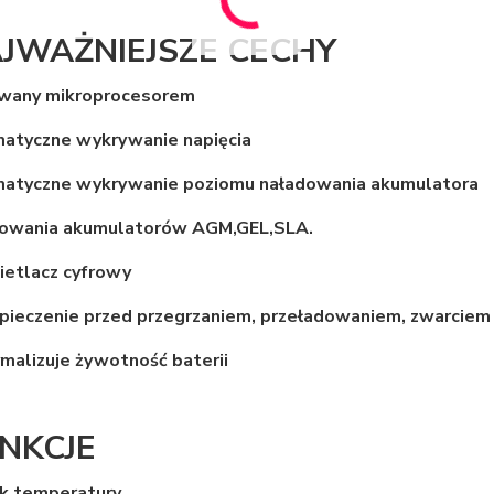
JWAŻNIEJSZE CECHY
owany mikroprocesorem
matyczne wykrywanie napięcia
matyczne wykrywanie poziomu naładowania akumulatora
dowania akumulatorów AGM,GEL,SLA.
ietlacz cyfrowy
pieczenie przed przegrzaniem, przeładowaniem, zwarciem 
malizuje żywotność baterii
NKCJE
k temperatury