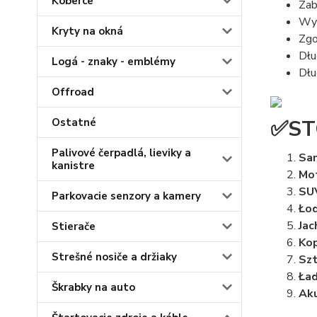
Koberce
Zab
Wyd
Kryty na okná
Zgo
Dłu
Logá - znaky - emblémy
Dłu
Offroad
✅ST
Ostatné
Palivové čerpadlá, lieviky a
Sa
kanistre
Mot
SU
Parkovacie senzory a kamery
Łod
Ja
Stierače
Ko
Strešné nosiče a držiaky
Szt
Ła
Škrabky na auto
Ak