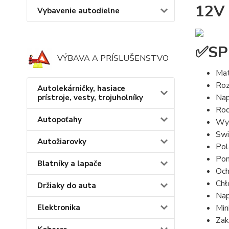
12V
Vybavenie autodielne
✅SP
VÝBAVA A PRÍSLUŠENSTVO
Mat
Roz
Autolekárničky, hasiace
Nap
prístroje, vesty, trojuholníky
Rod
Autopoťahy
Wyk
Swi
Autožiarovky
Pol
Pon
Blatníky a lapače
Och
Chł
Držiaky do auta
Nap
Elektronika
Min
Zak