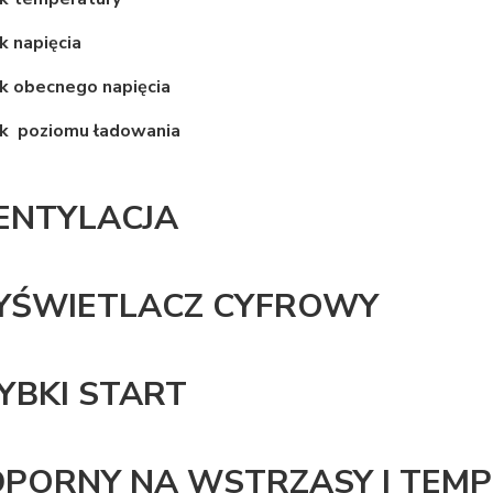
 napięcia
k obecnego napięcia
k poziomu ładowania
NTYLACJA
ŚWIETLACZ CYFROWY
YBKI START
PORNY NA WSTRZĄSY I TEM