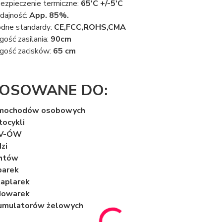
ezpieczenie termiczne:
65'C +/-5'C
ajność:
App. 85%.
dne standardy:
CE,FCC,ROHS,CMA
gość zasilania:
90cm
gość zacisków:
65 cm
OSOWANE DO:
mochodów osobowych
ocykli
V-ÓW
zi
chtów
parek
aplarek
dowarek
umulatorów żelowych