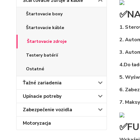
Štartovacie zdroje a káble
✅NA
Štartovacie boxy
1. Ster
Štartovacie káble
2. Auto
Štartovacie zdroje
3. Auto
Testery batérií
4.Do ła
Ostatné
5. Wyśw
Ťažné zariadenia
6. Zabez
Upínacie potreby
7. Maksy
Zabezpečenie vozidla
Motoryzacja
✅FU
Wskaźni