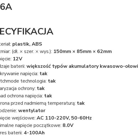
 6A
ECYFIKACJA
eriał:
plastik, ABS
miar: (dł. × szer. × wys.):
150mm × 85mm × 62mm
ięcie:
12V
zaje baterii:
większość typów akumulatory kwasowo-ołowio
rywanie napięcia:
tak
tchmode technologia:
tak
aryzacja ochrony:
tak
ad ochrona napięcia:
tak
rona przed nadmierną temperaturą:
tak
odzenie:
wentylator
ięcie wejściowe:
AC 110-220V, 50-60Hz
imalne napięcie początkowe:
8.0V
res baterii:
4-100Ah