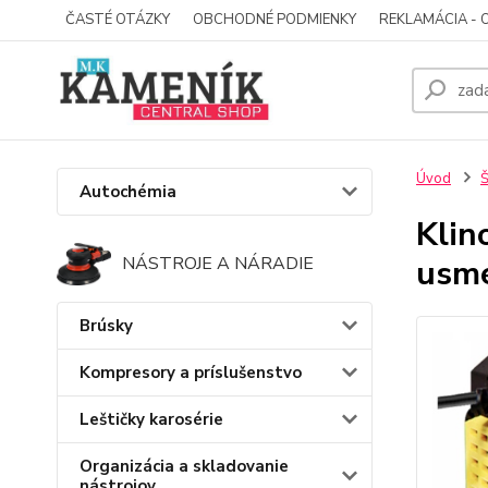
ČASTÉ OTÁZKY
OBCHODNÉ PODMIENKY
REKLAMÁCIA - 
Úvod
Š
Autochémia
Klin
usme
NÁSTROJE A NÁRADIE
Brúsky
Kompresory a príslušenstvo
Leštičky karosérie
Organizácia a skladovanie
nástrojov