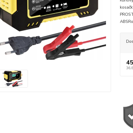
Klinov
kosač
PROST
ABSRozm
Dos
45
36,