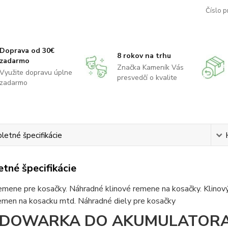
Číslo p
Doprava od 30€
8 rokov na trhu
zadarmo
Značka Kameník Vás
Využite dopravu úplne
presvedčí o kvalite
zadarmo
etné špecifikácie
tné špecifikácie
emene pre kosačky. Náhradné klinové remene na kosačky. Klinov
remen na kosacku mtd. Náhradné diely pre kosačky
DOWARKA DO AKUMULATORA