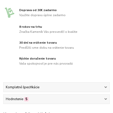
Doprava od 30€ zadarmo
Využite dopravu úplne zadarmo
8 rokov na trhu
Značka Kameník Vás presvedčí o kvalite
30 dní na vrátenie tovaru
Predĺžili sme dobu na vrátenie tovaru
Rýchle doručenie tovaru
Vaša spokojnosť je pre nás prvoradá
Kompletné špecifikácie
Hodnotenie
5