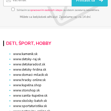
Prihlásiť sa
Súhlasím so
spracovaním osobných údajov
za účelom zasielania newslettera.
Môžete sa kedykoľvek odhlásiť. Zasielame raz za 14 dní.
DETI, ŠPORT, HOBBY
www.kamenik.sk
www.detsky-raj.sk
www.detskaradost.sk
www.detsky-hrdina.sk
www.domaci-milacik.sk
www.hracky-online.sk
www.kupelna.shop
www.stonshop.sk
www.sanita-kupelne.sk
www.skolsky-batoh.sk
www.sportaturistika.sk