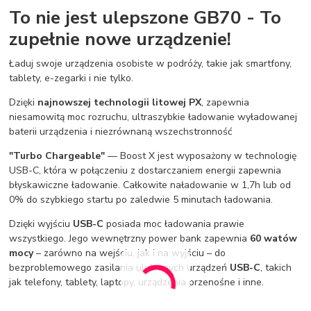
To nie jest ulepszone GB70 - To
zupełnie nowe urządzenie!
Ładuj swoje urządzenia osobiste w podróży, takie jak smartfony,
tablety, e-zegarki i nie tylko.
Dzięki
najnowszej technologii litowej PX
, zapewnia
niesamowitą moc rozruchu, ultraszybkie ładowanie wyładowanej
baterii urządzenia i niezrównaną wszechstronność
"Turbo Chargeable"
— Boost X jest wyposażony w technologię
USB-C, która w połączeniu z dostarczaniem energii zapewnia
błyskawiczne ładowanie. Całkowite naładowanie w 1,7h lub od
0% do szybkiego startu po zaledwie 5 minutach ładowania.
Dzięki wyjściu
USB-C
posiada moc ładowania prawie
wszystkiego. Jego wewnętrzny power bank zapewnia
60 watów
mocy
– zarówno na wejściu, jak i na wyjściu – do
bezproblemowego zasilania ulubionych urządzeń
USB-C
, takich
jak telefony, tablety, laptopy, urządzenia przenośne i inne.