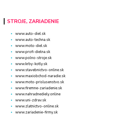
STROJE, ZARIADENIE
www.auto-diel.sk
www.auto-techna.sk
www.moto-diel.sk
www.profi-dielna.sk
www.polno-stroje.sk
www.krby-kotly.sk
www.stavebnictvo-online.sk
www.maxiobchod-naradie.sk
www.moto-prislusenstvo.sk
www.firemne-zariadenie.sk
www.nahradnediely.online
www.uni-zdrav.sk
www.zlatnictvo-online.sk
www.zariadenie-firmy.sk