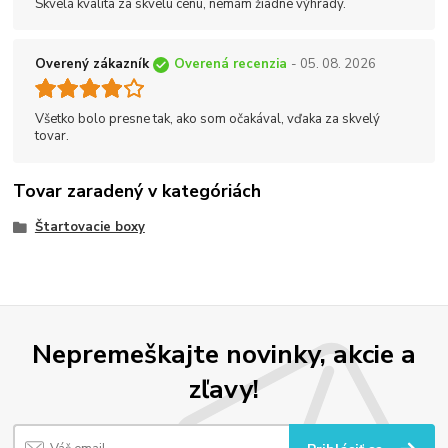
Skvelá kvalita za skvelú cenu, nemám žiadne výhrady.
Overený zákazník
Overená recenzia
- 05. 08. 2026
Všetko bolo presne tak, ako som očakával, vďaka za skvelý
tovar.
Tovar zaradený v kategóriách
Štartovacie boxy
Nepremeškajte novinky, akcie a
zľavy!