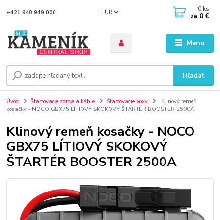
0
ks
EUR
+421 940 949 000
za
0 €
Menu
Hľadať
Úvod
Štartovacie zdroje a káble
Štartovacie boxy
Klinový remeň
kosačky - NOCO GBX75 LÍTIOVÝ SKOKOVÝ ŠTARTÉR BOOSTER 2500A
Klinový remeň kosačky - NOCO
GBX75 LÍTIOVÝ SKOKOVÝ
ŠTARTÉR BOOSTER 2500A