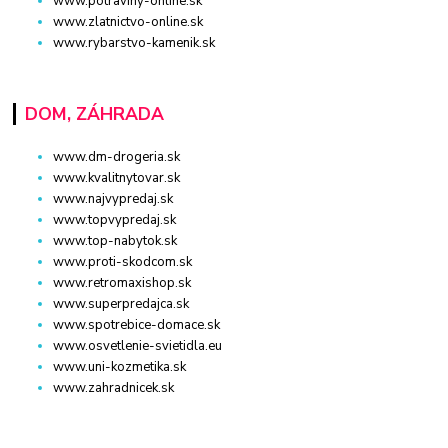
www.potraviny-online.sk
www.zlatnictvo-online.sk
www.rybarstvo-kamenik.sk
DOM, ZÁHRADA
www.dm-drogeria.sk
www.kvalitnytovar.sk
www.najvypredaj.sk
www.topvypredaj.sk
www.top-nabytok.sk
www.proti-skodcom.sk
www.retromaxishop.sk
www.superpredajca.sk
www.spotrebice-domace.sk
www.osvetlenie-svietidla.eu
www.uni-kozmetika.sk
www.zahradnicek.sk