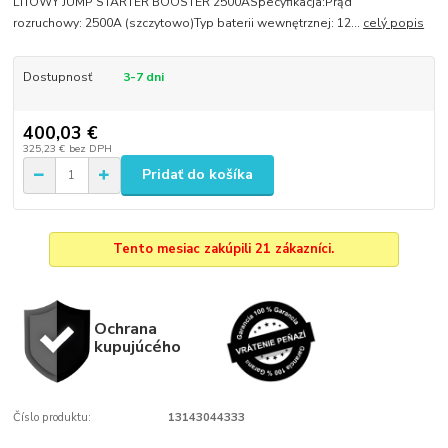
LITOWY JUMP STARTER BOOSTER 2500ASpecyfikacja:Prąd
rozruchowy: 2500A (szczytowo)Typ baterii wewnętrznej: 12...
celý popis
Dostupnosť
3-7 dni
400,03 €
325,23 €
bez DPH
Pridať do košíka
Tento mesiac zakúpili 21 zákazníci.
Ochrana
kupujúcého
Číslo produktu:
13143044333