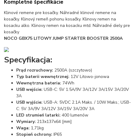
Kompletné špecifikácie
Klinové remene pre kosačky. Náhradné klinové remene na
kosačky. Klinový remeň pohonu kosačky. Klinovy remen na
kosacku alko. Klinovy remen na kosacku mtd. Náhradné diely pre
kosačky
NOCO GBX75 LITOWY JUMP STARTER BOOSTER 2500A
Specyfikacja:
Prąd rozruchowy:
2500A (szczytowo)
Typ baterii wewnętrznej:
12V Litowo-jonowa
Wewnętrzna bateria:
74Wh
USB wejście:
USB-C: 5V 1.5A/9V 3A/12V 3A/15V 3A/20V
3A
USB wyjście:
USB-A: 5VDC 2.1A Maks. / 10W Maks.; USB-
C: 5V 3A/9V 3A/12V 3A/15V 3A/20V 3A
LED strumień latarki:
400 lumenów
Wymiary:
213x137x64 [mm]
Waga:
1,71kg
Stopień ochrony:
IP65