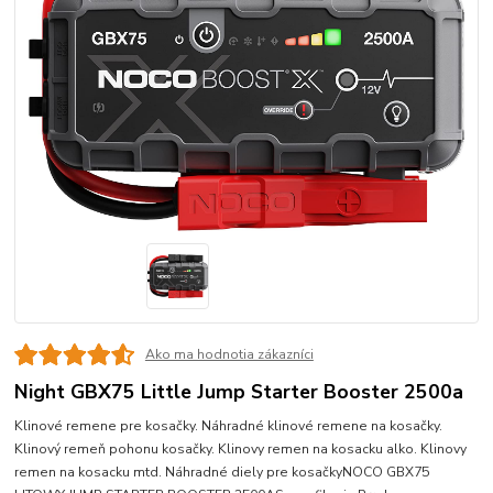
Ako ma hodnotia zákazníci
Night GBX75 Little Jump Starter Booster 2500a
Klinové remene pre kosačky. Náhradné klinové remene na kosačky.
Klinový remeň pohonu kosačky. Klinovy remen na kosacku alko. Klinovy
remen na kosacku mtd. Náhradné diely pre kosačkyNOCO GBX75