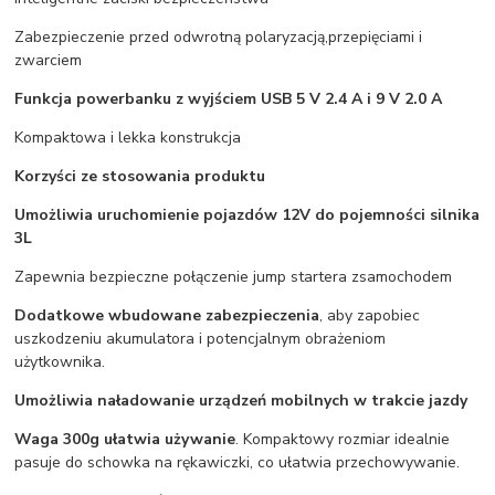
Zabezpieczenie przed odwrotną polaryzacją,przepięciami i
zwarciem
Funkcja powerbanku z wyjściem USB 5 V 2.4 A i 9 V 2.0 A
Kompaktowa i lekka konstrukcja
Korzyści ze stosowania produktu
Umożliwia uruchomienie pojazdów 12V do pojemności silnika
3L
Zapewnia bezpieczne połączenie jump startera zsamochodem
Dodatkowe wbudowane zabezpieczenia
, aby zapobiec
uszkodzeniu akumulatora i potencjalnym obrażeniom
użytkownika.
Umożliwia naładowanie urządzeń mobilnych w trakcie jazdy
Waga 300g ułatwia używanie
. Kompaktowy rozmiar idealnie
pasuje do schowka na rękawiczki, co ułatwia przechowywanie.