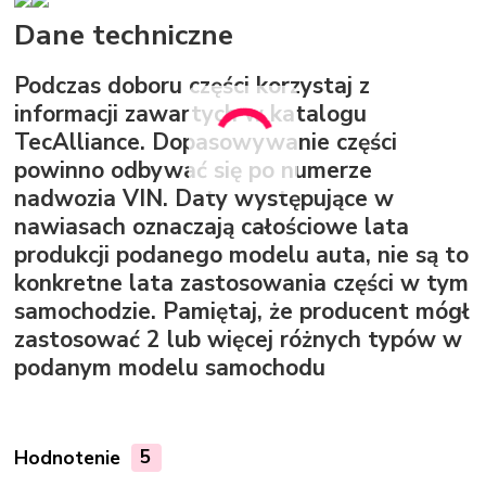
Dane techniczne
Podczas doboru części korzystaj z
informacji zawartych w katalogu
TecAlliance. Dopasowywanie części
powinno odbywać się po numerze
nadwozia VIN. Daty występujące w
nawiasach oznaczają całościowe lata
produkcji podanego modelu auta, nie są to
konkretne lata zastosowania części w tym
samochodzie. Pamiętaj, że producent mógł
zastosować 2 lub więcej różnych typów w
podanym modelu samochodu
Hodnotenie
5