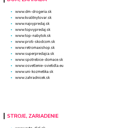
www.dm-drogeria.sk
www.kvalitnytovar.sk
www.najvypredaj.sk
www.topvypredaj.sk
www.top-nabytok.sk
www.proti-skodcom.sk
www.retromaxishop.sk
www.superpredajca.sk
www.spotrebice-domace.sk
www.osvetlenie-svietidla.eu
www.uni-kozmetika.sk
www.zahradnicek.sk
STROJE, ZARIADENIE