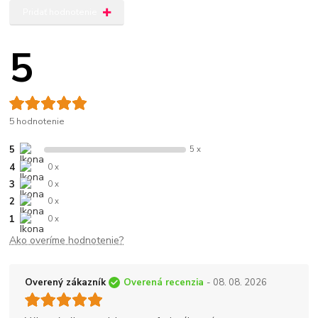
Pridať hodnotenie
5
5 hodnotenie
5
5 x
4
0 x
3
0 x
2
0 x
1
0 x
Ako overíme hodnotenie?
Overený zákazník
Overená recenzia
- 08. 08. 2026