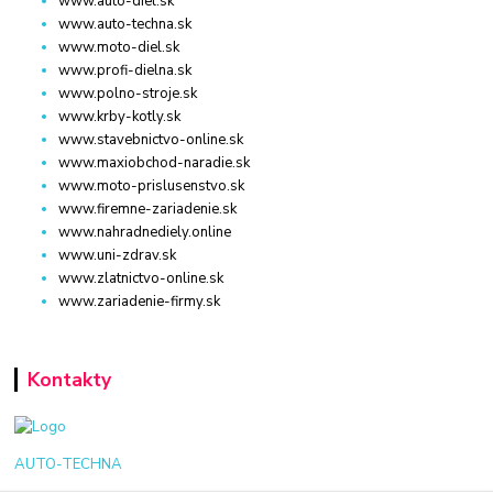
www.auto-diel.sk
www.auto-techna.sk
www.moto-diel.sk
www.profi-dielna.sk
www.polno-stroje.sk
www.krby-kotly.sk
www.stavebnictvo-online.sk
www.maxiobchod-naradie.sk
www.moto-prislusenstvo.sk
www.firemne-zariadenie.sk
www.nahradnediely.online
www.uni-zdrav.sk
www.zlatnictvo-online.sk
www.zariadenie-firmy.sk
Kontakty
AUTO-TECHNA