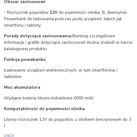
Obszar zastosowań
- Rozrusznik pojazdów
12V
do pojemności silnika 3L (benzyna)-
Powerbank do ładowania podczas jazdy urządzeń, takich jak
smartfony i tablety.
Porady dotyczące zastosowania:
Bardziej szczegółowe
informacje i grafiki dotyczące zastosowań można znaleźć w karcie
katalogowej produktu.
Funkcja powebanku
Ładowanie urządzeń elektronicznych, w tym smartfonów i
tabletów
Moc akumulatora
Wydajna bateria litowo-kobaltowa 6000 mAh
Kompatybilność do pojemności silnika
Litowy rozrusznik 12V do pojazdów z silnikiem benzynowym do 3
l