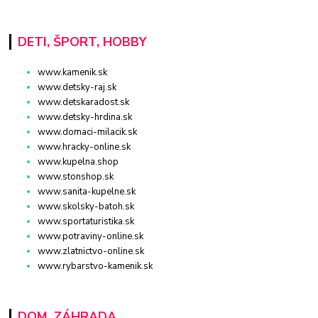
DETI, ŠPORT, HOBBY
www.kamenik.sk
www.detsky-raj.sk
www.detskaradost.sk
www.detsky-hrdina.sk
www.domaci-milacik.sk
www.hracky-online.sk
www.kupelna.shop
www.stonshop.sk
www.sanita-kupelne.sk
www.skolsky-batoh.sk
www.sportaturistika.sk
www.potraviny-online.sk
www.zlatnictvo-online.sk
www.rybarstvo-kamenik.sk
DOM, ZÁHRADA