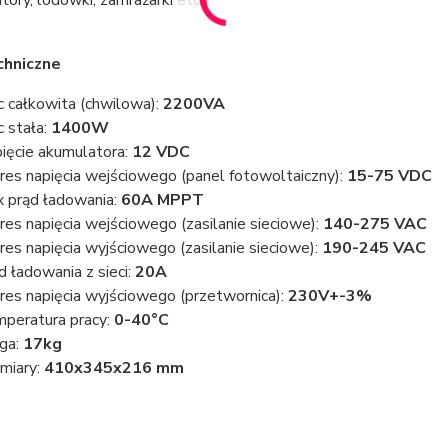
tory, lodówki, zamrażarki etc.).
chniczne
 całkowita (chwilowa):
2200VA
 stała:
1400W
ięcie akumulatora:
12 VDC
res napięcia wejściowego (panel fotowoltaiczny):
15-75 VDC
 prąd ładowania:
60A MPPT
res napięcia wejściowego (zasilanie sieciowe):
140-275 VAC
res napięcia wyjściowego (zasilanie sieciowe):
190-245 VAC
d ładowania z sieci:
20A
res napięcia wyjściowego (przetwornica):
230V+-3%
peratura pracy:
0-40°C
ga:
17kg
miary:
410x345x216 mm