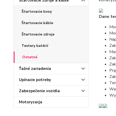
klimatyza
Štartovacie zdroje a káble
Štartovacie boxy
Dane te
Štartovacie káble
Moc
Moc
Štartovacie zdroje
Nap
Zak
Testery batérií
Max
Ostatné
Zak
Zak
Ťažné zariadenia
Prą
Zak
Upínacie potreby
Tem
Wa
Zabezpečenie vozidla
Wy
Motoryzacja