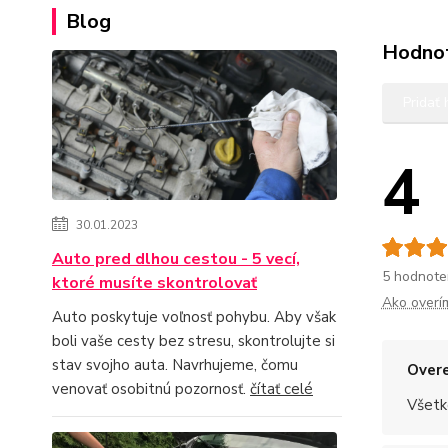
Blog
Hodno
Pridať
4
30.01.2023
Auto pred dlhou cestou - 5 vecí,
5 hodnote
ktoré musíte skontrolovať
Ako overí
Auto poskytuje voľnosť pohybu. Aby však
boli vaše cesty bez stresu, skontrolujte si
stav svojho auta. Navrhujeme, čomu
Overe
venovať osobitnú pozornosť.
čítať celé
Všetk