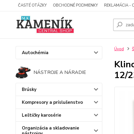
ČASTÉ OTÁZKY
OBCHODNÉ PODMIENKY
REKLAMÁCIA - 
Úvod
Š
Autochémia
Klin
12/
NÁSTROJE A NÁRADIE
Brúsky
Kompresory a príslušenstvo
Leštičky karosérie
Organizácia a skladovanie
nástrojov