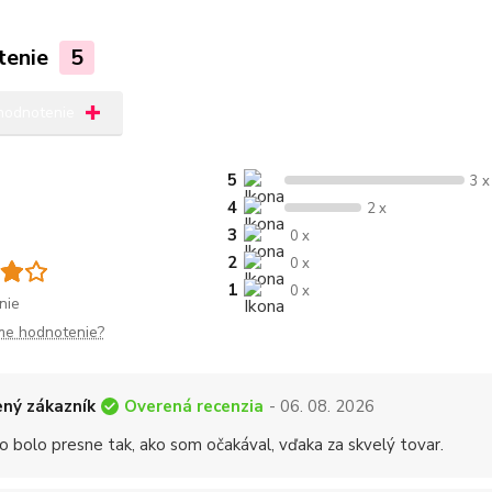
tenie
5
 hodnotenie
5
3 x
4
2 x
3
0 x
2
0 x
1
0 x
nie
me hodnotenie?
Overená recenzia
ný zákazník
- 06. 08. 2026
o bolo presne tak, ako som očakával, vďaka za skvelý tovar.