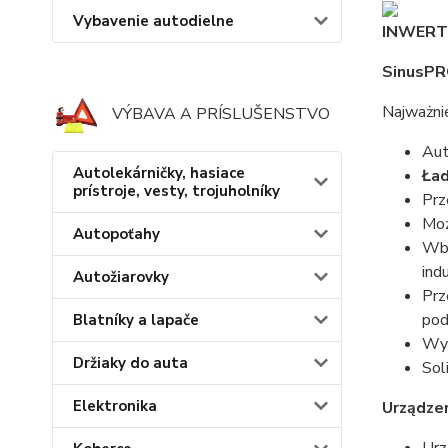
Vybavenie autodielne
INWERT
SinusPR
Najważnie
VÝBAVA A PRÍSLUŠENSTVO
Aut
Autolekárničky, hasiace
Ład
prístroje, vesty, trojuholníky
Prz
Moż
Autopoťahy
Wbu
ind
Autožiarovky
Prz
pod
Blatníky a lapače
Wyś
Držiaky do auta
Sol
Elektronika
Urządze