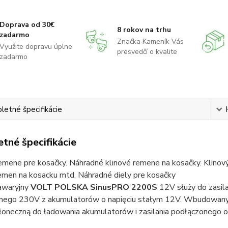
Doprava od 30€
8 rokov na trhu
zadarmo
Značka Kameník Vás
Využite dopravu úplne
presvedčí o kvalite
zadarmo
etné špecifikácie
tné špecifikácie
emene pre kosačky. Náhradné klinové remene na kosačky. Klinov
remen na kosacku mtd. Náhradné diely pre kosačky
 awaryjny
VOLT POLSKA
SinusPRO 2200S
12V służy do zasil
nego 230V z akumulatorów o napięciu stałym 12V. Wbudowany
łoneczną do ładowania akumulatorów i zasilania podłączonego ob