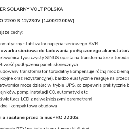
ER SOLARNY VOLT POLSKA
O 2200 S 12/230V (1400/2200W)
jsze cechy:
omatyczny stabilizator napięcia sieciowego AVR
owarka sieciowa do ładowania podłączonego akumulator
etwornica typu czysty SINUS oparta na transformatorze toroid
liwość podłączenia paneli słonecznych
dowany transformator toroidalny kompensuje różną moc bierną 
ukcyjne oraz rezystancyjne), bardzo elastycznie reaguje na przec
etwornica może działać w trybie UPS, co zapewnia praktyczni
ajników, pomp, instalacji CO, automatyki etc.
wietlacz LCD z najważniejszymi parametrami
idna i kompaktowa obudowa
nia zasilane przez SinusPRO 2200S: