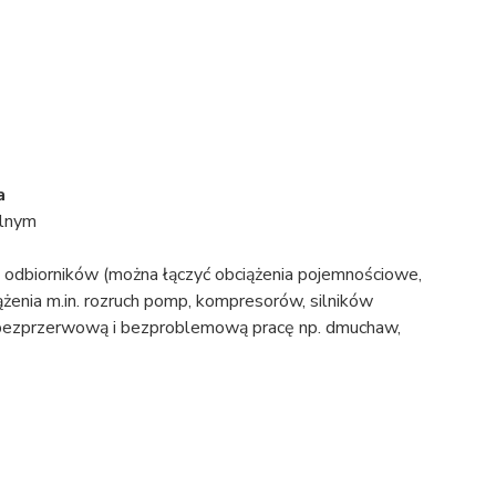
a
alnym
odbiorników (można łączyć obciążenia pojemnościowe,
iążenia m.in. rozruch pomp, kompresorów, silników
e bezprzerwową i bezproblemową pracę np. dmuchaw,