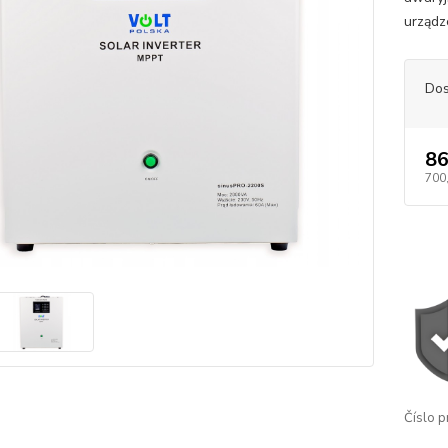
urządz
Dos
86
700
Číslo p