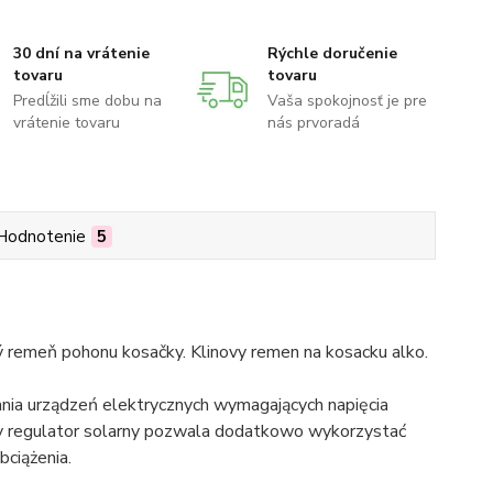
30 dní na vrátenie
Rýchle doručenie
tovaru
tovaru
Predĺžili sme dobu na
Vaša spokojnosť je pre
vrátenie tovaru
nás prvoradá
Hodnotenie
5
ý remeň pohonu kosačky. Klinovy remen na kosacku alko.
ania urządzeń elektrycznych wymagających napięcia
 regulator solarny pozwala dodatkowo wykorzystać
ciążenia.