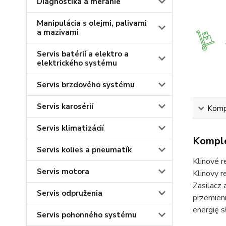
Diagnostika a meranie
Manipulácia s olejmi, palivami
a mazivami
Servis batérií a elektro a
elektrického systému
Servis brzdového systému
Servis karosérií
Kompl
Servis klimatizácií
Komple
Servis kolies a pneumatík
Klinové r
Servis motora
Klinovy 
Zasilacz
Servis odpruženia
przemien
energię s
Servis pohonného systému