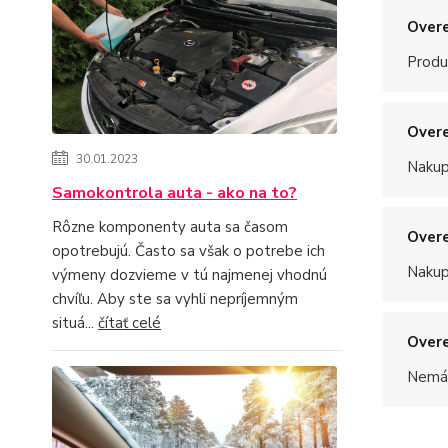
Overe
Produ
Overe
30.01.2023
Nakup
Samokontrola auta - ako na to?
Rôzne komponenty auta sa časom
Overe
opotrebujú. Často sa však o potrebe ich
Nakup
výmeny dozvieme v tú najmenej vhodnú
chvíľu. Aby ste sa vyhli nepríjemným
situá...
čítať celé
Overe
Nemám