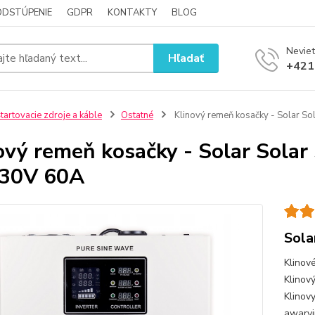
ODSTÚPENIE
GDPR
KONTAKTY
BLOG
Neviet
Hľadať
+421
tartovacie zdroje a káble
Ostatné
Klinový remeň kosačky - Solar So
ový remeň kosačky - Solar Solar
230V 60A
Sola
Klinov
Klinov
Klinov
awaryj