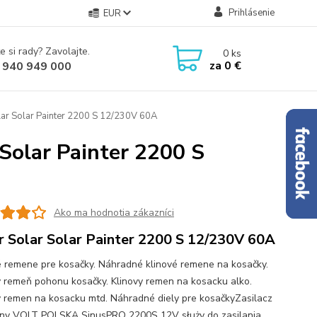
Prihlásenie
EUR
e si rady? Zavolajte.
0
ks
za
0 €
 940 949 000
lar Solar Painter 2200 S 12/230V 60A
 Solar Painter 2200 S
Ako ma hodnotia zákazníci
r Solar Solar Painter 2200 S 12/230V 60A
é remene pre kosačky. Náhradné klinové remene na kosačky.
ý remeň pohonu kosačky. Klinovy remen na kosacku alko.
y remen na kosacku mtd. Náhradné diely pre kosačkyZasilacz
ny VOLT POLSKA SinusPRO 2200S 12V służy do zasilania