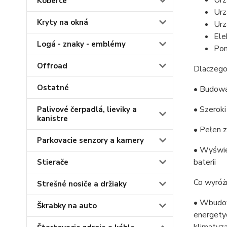
Urz
Koberce
Urz
Kryty na okná
Urz
Ele
Logá - znaky - emblémy
Pom
Offroad
Dlaczego
Ostatné
• Budowa
• Szerok
Palivové čerpadlá, lieviky a
kanistre
• Pełen z
Parkovacie senzory a kamery
• Wyświet
baterii
Stierače
Co wyróżn
Strešné nosiče a držiaky
• Wbudowa
Škrabky na auto
energetyc