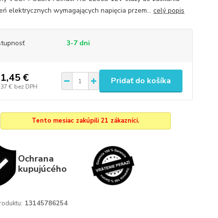
eń elektrycznych wymagających napięcia przem...
celý popis
tupnosť
3-7 dni
1,45 €
Pridať do košíka
,37 €
bez DPH
Tento mesiac zakúpili 21 zákazníci.
Ochrana
kupujúcého
roduktu:
13145786254