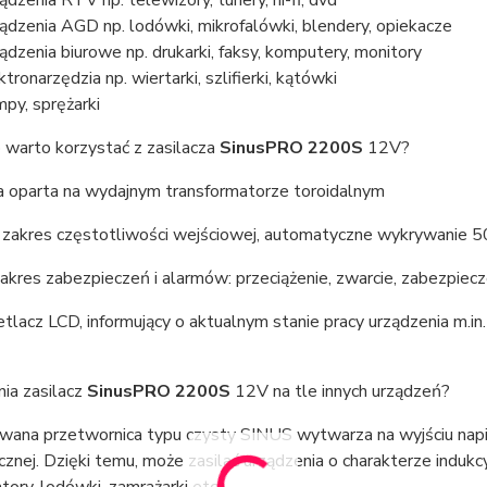
ądzenia RTV np. telewizory, tunery, hi-fi, dvd
ądzenia AGD np. lodówki, mikrofalówki, blendery, opiekacze
ądzenia biurowe np. drukarki, faksy, komputery, monitory
ktronarzędzia np. wiertarki, szlifierki, kątówki
py, sprężarki
 warto korzystać z zasilacza
SinusPRO 2200S
12V?
 oparta na wydajnym transformatorze toroidalnym
i zakres częstotliwości wejściowej, automatyczne wykrywanie 
akres zabezpieczeń i alarmów: przeciążenie, zwarcie, zabezpiec
lacz LCD, informujący o aktualnym stanie pracy urządzenia m.in.
ia zasilacz
SinusPRO 2200S
12V na tle innych urządzeń?
na przetwornica typu czysty SINUS wytwarza na wyjściu napięci
znej. Dzięki temu, może zasilać urządzenia o charakterze indukcy