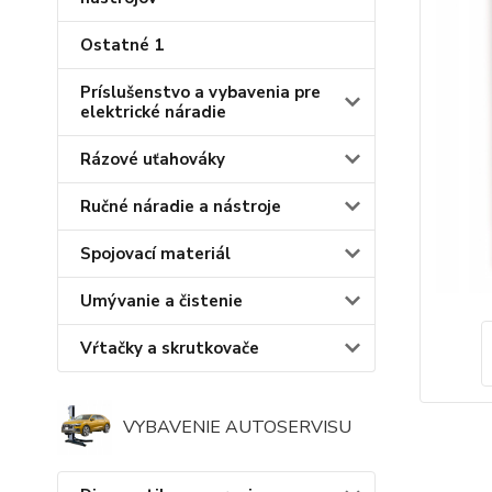
Ostatné 1
Príslušenstvo a vybavenia pre
elektrické náradie
Rázové uťahováky
Ručné náradie a nástroje
Spojovací materiál
Umývanie a čistenie
Vŕtačky a skrutkovače
VYBAVENIE AUTOSERVISU