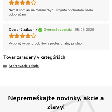
Nemal som ani najmenšiu chybu s týmto obchodom, vrelo
odporúčam.
Overený zákazník
Overená recenzia
- 05. 08. 2026
Výborný výber produktov a profesionálny prístup.
Tovar zaradený v kategóriách
Štartovacie zdroje
Nepremeškajte novinky, akcie a
zľavy!