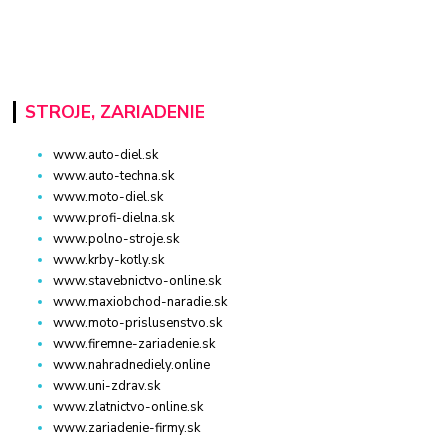
STROJE, ZARIADENIE
www.auto-diel.sk
www.auto-techna.sk
www.moto-diel.sk
www.profi-dielna.sk
www.polno-stroje.sk
www.krby-kotly.sk
www.stavebnictvo-online.sk
www.maxiobchod-naradie.sk
www.moto-prislusenstvo.sk
www.firemne-zariadenie.sk
www.nahradnediely.online
www.uni-zdrav.sk
www.zlatnictvo-online.sk
www.zariadenie-firmy.sk