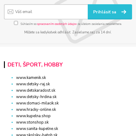
Prihlásiť sa
Súhlasím so
spracovaním osobných údajov
za účelom zasielania newslettera.
Môžete sa kedykoľvek odhlásiť. Zasielame raz za 14 dní.
DETI, ŠPORT, HOBBY
www.kamenik.sk
www.detsky-raj.sk
www.detskaradost.sk
www.detsky-hrdina.sk
www.domaci-milacik.sk
www.hracky-online.sk
www.kupelna.shop
www.stonshop.sk
www.sanita-kupelne.sk
www.skolsky-batoh.sk