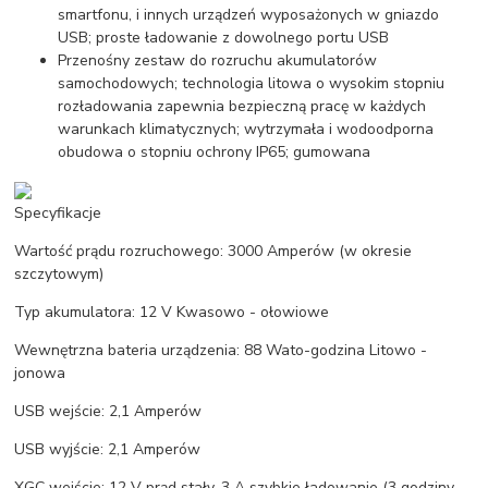
smartfonu, i innych urządzeń wyposażonych w gniazdo
USB; proste ładowanie z dowolnego portu USB
Przenośny zestaw do rozruchu akumulatorów
samochodowych; technologia litowa o wysokim stopniu
rozładowania zapewnia bezpieczną pracę w każdych
warunkach klimatycznych; wytrzymała i wodoodporna
obudowa o stopniu ochrony IP65; gumowana
Specyfikacje
Wartość prądu rozruchowego: 3000 Amperów (w okresie
szczytowym)
Typ akumulatora: 12 V Kwasowo - ołowiowe
Wewnętrzna bateria urządzenia: 88 Wato-godzina Litowo -
jonowa
USB wejście: 2,1 Amperów
USB wyjście: 2,1 Amperów
XGC wejście: 12 V prąd stały, 3 A szybkie ładowanie (3 godziny