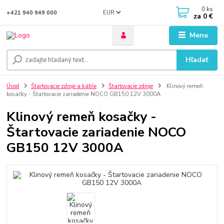
0
ks
EUR
+421 940 949 000
za
0 €
Menu
Hľadať
Úvod
Štartovacie zdroje a káble
Štartovacie zdroje
Klinový remeň
kosačky - Štartovacie zariadenie NOCO GB150 12V 3000A
Klinový remeň kosačky -
Štartovacie zariadenie NOCO
GB150 12V 3000A