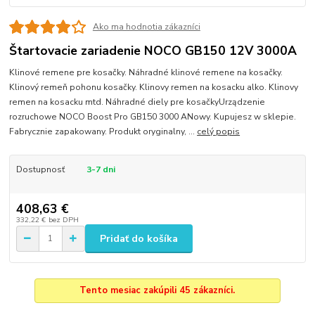
Ako ma hodnotia zákazníci
Štartovacie zariadenie NOCO GB150 12V 3000A
Klinové remene pre kosačky. Náhradné klinové remene na kosačky.
Klinový remeň pohonu kosačky. Klinovy remen na kosacku alko. Klinovy
remen na kosacku mtd. Náhradné diely pre kosačkyUrządzenie
rozruchowe NOCO Boost Pro GB150 3000 ANowy. Kupujesz w sklepie.
Fabrycznie zapakowany. Produkt oryginalny, ...
celý popis
Dostupnosť
3-7 dni
408,63 €
332,22 €
bez DPH
Pridať do košíka
Tento mesiac zakúpili 45 zákazníci.