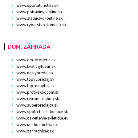
www.sportaturistika.sk
www.potraviny-online.sk
www.zlatnictvo-online.sk
www.rybarstvo-kamenik.sk
DOM, ZÁHRADA
www.dm-drogeria.sk
www.kvalitnytovar.sk
www.najvypredaj.sk
www.topvypredaj.sk
www.top-nabytok.sk
www.proti-skodcom.sk
www.retromaxishop.sk
www.superpredajca.sk
www.spotrebice-domace.sk
www.osvetlenie-svietidla.eu
www.uni-kozmetika.sk
www.zahradnicek.sk