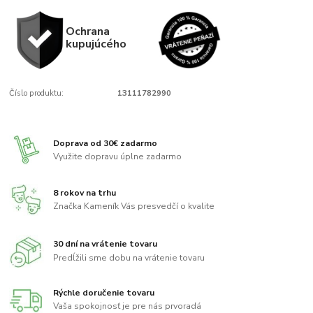
Ochrana
kupujúcého
Číslo produktu:
13111782990
Doprava od 30€ zadarmo
Využite dopravu úplne zadarmo
8 rokov na trhu
Značka Kameník Vás presvedčí o kvalite
30 dní na vrátenie tovaru
Predĺžili sme dobu na vrátenie tovaru
Rýchle doručenie tovaru
Vaša spokojnosť je pre nás prvoradá