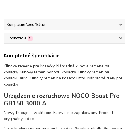
Kompletné špecifikácie
Hodnotenie
5
Kompletné špecifikácie
Klinové remene pre kosačky. Náhradné klinové remene na
kosačky. Klinový remeň pohonu kosačky. Klinovy remen na
kosacku alko. Klinovy remen na kosacku mtd. Náhradné diely pre
kosačky
Urządzenie rozruchowe NOCO Boost Pro
GB150 3000 A
Nowy. Kupujesz w sklepie. Fabrycznie zapakowany. Produkt
oryginalny, od ręki.
Na zakupiony towar wystawiamy dok. fiskalny lub dla firm pełną