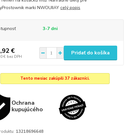
y remen na kosacku mtd. Náhradné diely pre
kyProstownik marki NWOUIIAY
celý popis
tupnosť
3-7 dni
,92 €
Pridať do košíka
20 €
bez DPH
Tento mesiac zakúpili 37 zákazníci.
Ochrana
kupujúcého
roduktu:
13218696648