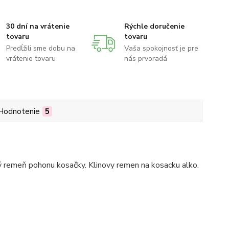
30 dní na vrátenie
Rýchle doručenie
tovaru
tovaru
Predĺžili sme dobu na
Vaša spokojnosť je pre
vrátenie tovaru
nás prvoradá
Hodnotenie
5
ý remeň pohonu kosačky. Klinovy remen na kosacku alko.