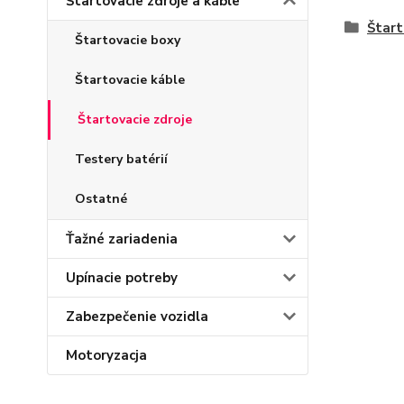
Štartovacie zdroje a káble
Štart
Štartovacie boxy
Štartovacie káble
Štartovacie zdroje
Testery batérií
Ostatné
Ťažné zariadenia
Upínacie potreby
Zabezpečenie vozidla
Motoryzacja