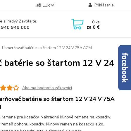
Prihlásenie
EUR
e si rady? Zavolajte.
0
ks
za
0 €
 940 949 000
- Usmerňovač batérie so štartom 12 V 24 V 75A AGM
 batérie so štartom 12 V 24
Ako ma hodnotia zákazníci
rňovač batérie so štartom 12 V 24 V 75A
M
é remene pre kosačky. Náhradné klinové remene na kosačky.
ý remeň pohonu kosačky. Klinovy remen na kosacku alko.