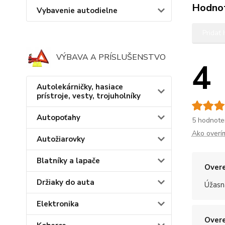
Hodno
Vybavenie autodielne
Pridať
VÝBAVA A PRÍSLUŠENSTVO
4
Autolekárničky, hasiace
prístroje, vesty, trojuholníky
Autopoťahy
5 hodnote
Ako overí
Autožiarovky
Blatníky a lapače
Overe
Držiaky do auta
Úžasn
Elektronika
Overe