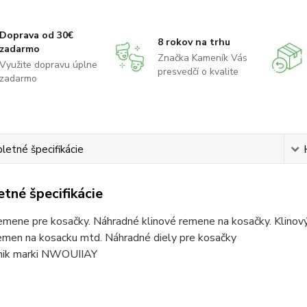
Doprava od 30€
8 rokov na trhu
zadarmo
Značka Kameník Vás
Využite dopravu úplne
presvedčí o kvalite
zadarmo
etné špecifikácie
tné špecifikácie
emene pre kosačky. Náhradné klinové remene na kosačky. Klinov
remen na kosacku mtd. Náhradné diely pre kosačky
nik marki NWOUIIAY