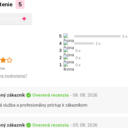
tenie
5
 hodnotenie
5
3 x
4
2 x
3
0 x
2
0 x
1
0 x
nie
me hodnotenie?
Overená recenzia
ný zákazník
- 06. 08. 2026
á služba a profesionálny prístup k zákazníkom
Overená recenzia
ný zákazník
- 05. 08. 2026