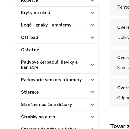
Koberce
Tento
Kryty na okná
Logá - znaky - emblémy
Overe
Offroad
Dobrý
Ostatné
Overe
Palivové čerpadlá, lieviky a
kanistre
Skvel
Parkovacie senzory a kamery
Overe
Stierače
Odpo
Strešné nosiče a držiaky
Škrabky na auto
Tovar 