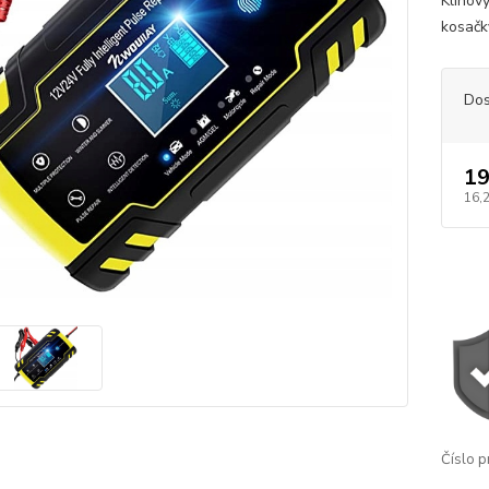
Klinov
kosač
Dos
19
16,
Číslo p