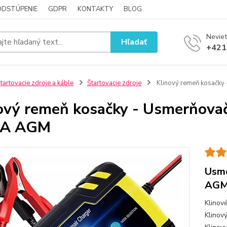
ODSTÚPENIE
GDPR
KONTAKTY
BLOG
Neviet
Hľadať
+421
tartovacie zdroje a káble
Štartovacie zdroje
Klinový remeň kosačky 
ový remeň kosačky - Usmerňovač
5A AGM
Usme
AG
Klinov
Klinov