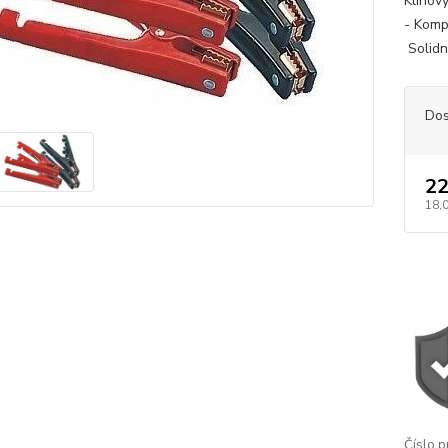
Klinov
- Komp
Solidn
Dos
22
18,
Číslo p