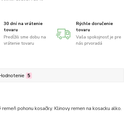
30 dní na vrátenie
Rýchle doručenie
tovaru
tovaru
Predĺžili sme dobu na
Vaša spokojnosť je pre
vrátenie tovaru
nás prvoradá
Hodnotenie
5
ý remeň pohonu kosačky. Klinovy remen na kosacku alko.