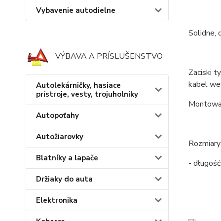
Vybavenie autodielne
Solidne,
VÝBAVA A PRÍSLUŠENSTVO
Zaciski t
kabel wew
Autolekárničky, hasiace
prístroje, vesty, trojuholníky
Montowan
Autopoťahy
Autožiarovky
Rozmiary
Blatníky a lapače
- długość
Držiaky do auta
Elektronika