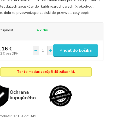
y remen na kosacku mtd. Náhradné diely pre kosačky 'JUMBO'
let dużych zacisków do kabli rozruchowych (krokodylki).
e, dobrze przewodzące zaciski do przewo...
celý popis
tupnosť
3-7 dni
,16 €
Pridať do košíka
02 €
bez DPH
Tento mesiac zakúpili 49 zákazníci.
Ochrana
kupujúcého
roduktu:
13151771349