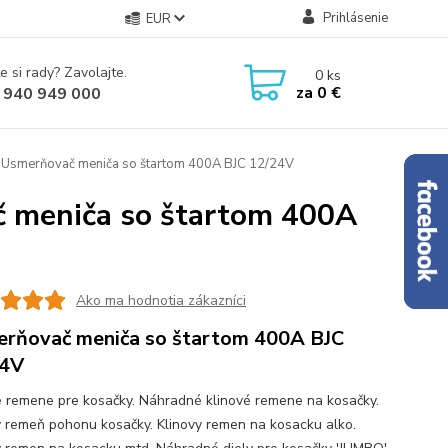
Prihlásenie
EUR
e si rady? Zavolajte.
0
ks
za
0 €
 940 949 000
- Usmerňovač meniča so štartom 400A BJC 12/24V
č meniča so štartom 400A
Ako ma hodnotia zákazníci
rňovač meniča so štartom 400A BJC
24V
é remene pre kosačky. Náhradné klinové remene na kosačky.
ý remeň pohonu kosačky. Klinovy remen na kosacku alko.