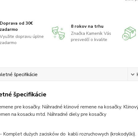
Doprava od 30€
8 rokov na trhu
zadarmo
Značka Kameník Vás
Využite dopravu úplne
presvedčí o kvalite
zadarmo
etné špecifikácie
tné špecifikácie
emene pre kosačky. Náhradné klinové remene na kosačky. Klinov
remen na kosacku mtd. Náhradné diely pre kosačky
- Komplet dużych zacisków do kabli rozruchowych (krokodylki).