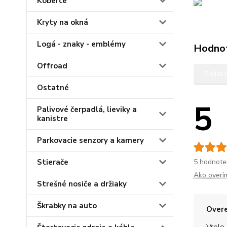
Koberce
Kryty na okná
Logá - znaky - emblémy
Hodno
Offroad
Pridať
Ostatné
5
Palivové čerpadlá, lieviky a
kanistre
Parkovacie senzory a kamery
Stierače
5 hodnote
Ako overí
Strešné nosiče a držiaky
Škrabky na auto
Overe