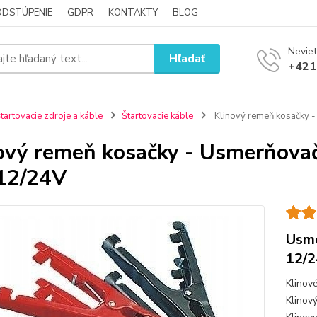
ODSTÚPENIE
GDPR
KONTAKTY
BLOG
Neviet
Hľadať
+421
tartovacie zdroje a káble
Štartovacie káble
Klinový remeň kosačky 
ový remeň kosačky - Usmerňova
12/24V
Usme
12/
Klinov
Klinov