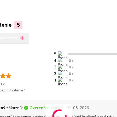
tenie
5
 hodnotenie
5
4
0 x
3
0 x
2
0 x
1
0 x
nie
me hodnotenie?
Overená recenzia
ný zákazník
- 07. 08. 2026