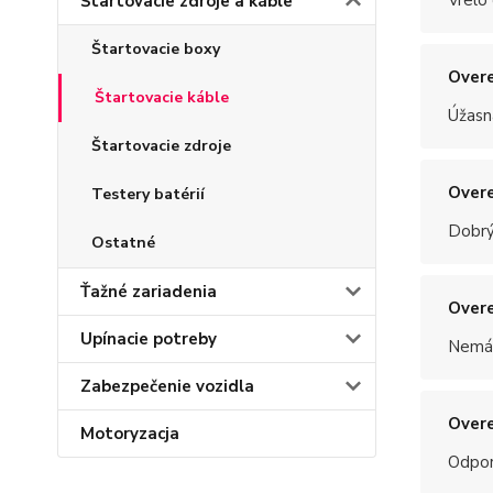
Vrelo
Štartovacie zdroje a káble
Štartovacie boxy
Overe
Štartovacie káble
Úžasn
Štartovacie zdroje
Overe
Testery batérií
Dobrý
Ostatné
Ťažné zariadenia
Overe
Upínacie potreby
Nemám
Zabezpečenie vozidla
Overe
Motoryzacja
Odpo