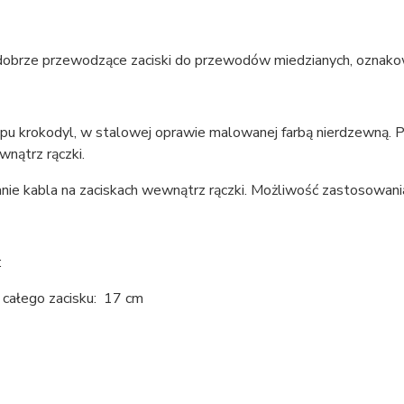
 dobrze przewodzące zaciski do przewodów miedzianych, oznako
ypu krokodyl, w stalowej oprawie malowanej farbą nierdzewną. P
nątrz rączki.
ie kabla na zaciskach wewnątrz rączki. Możliwość zastosowani
:
 całego zacisku: 17 cm