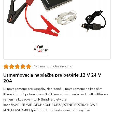
Ako ma hodnotia zákazníci
Usmerňovacia nabíjačka pre batérie 12 V 24 V
20A
Klinové remene pre kosačky. Náhradné klinové remene na kosačky.
Klinový remeň pohonu kosačky. Klinovy remen na kosacku alko. Klinovy
remen na kosacku mtd. Náhradné diely pre
kosačkyADLER WIELOFUNKCYJNE URZĄDZENIE ROZRUCHOWE
MINI_POWER-400Opis produktu:Przedstawiamy nową linię