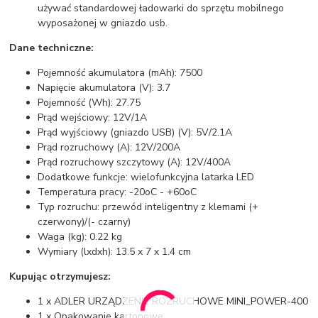
używać standardowej ładowarki do sprzętu mobilnego
wyposażonej w gniazdo usb.
Dane techniczne:
Pojemność akumulatora (mAh): 7500
Napięcie akumulatora (V): 3.7
Pojemność (Wh): 27.75
Prąd wejściowy: 12V/1A
Prąd wyjściowy (gniazdo USB) (V): 5V/2.1A
Prąd rozruchowy (A): 12V/200A
Prąd rozruchowy szczytowy (A): 12V/400A
Dodatkowe funkcje: wielofunkcyjna latarka LED
Temperatura pracy: -20oC - +60oC
Typ rozruchu: przewód inteligentny z klemami (+
czerwony)/(- czarny)
Waga (kg): 0.22 kg
Wymiary (lxdxh): 13.5 x 7 x 1.4 cm
Kupując otrzymujesz:
1 x ADLER URZĄDZENIE ROZRUCHOWE MINI_POWER-400
1 x Opakowanie kartonowe