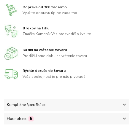
Doprava od 30€ zadarmo
Využite dopravu úplne zadarmo
8 rokov na trhu
Značka Kameník Vás presvedčí o kvalite
30 dní na vrátenie tovaru
Predĺžili sme dobu na vrátenie tovaru
Rýchle doručenie tovaru
Vaša spokojnosť je pre nás prvoradá
Kompletné špecifikácie
Hodnotenie
5