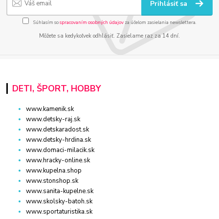
Prihlásiť sa
Súhlasím so
spracovaním osobných údajov
za účelom zasielania newslettera.
Môžete sa kedykoľvek odhlásiť. Zasielame raz za 14 dní.
DETI, ŠPORT, HOBBY
www.kamenik.sk
www.detsky-raj.sk
www.detskaradost.sk
www.detsky-hrdina.sk
www.domaci-milacik.sk
www.hracky-online.sk
www.kupelna.shop
www.stonshop.sk
www.sanita-kupelne.sk
www.skolsky-batoh.sk
www.sportaturistika.sk