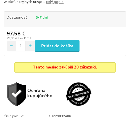
wielofunkcyjnych urząd...
celý popis
Dostupnosť
3-7 dni
97,58 €
79,33 €
bez DPH
Pridať do košíka
Tento mesiac zakúpili 20 zákazníci.
Ochrana
kupujúcého
Číslo produktu:
13229832406