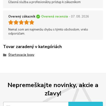
Úžasná služba a profesionálny prístup k zákazníkom
Overený zákazník
Overená recenzia
- 07. 08. 2026
Nemal som ani najmenšiu chybu s týmto obchodom, vrelo
odporúčam.
Tovar zaradený v kategóriách
Štartovacie boxy
Nepremeškajte novinky, akcie a
zľavy!