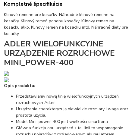
Kompletné špecifikácie
Klinové remene pre kosačky. Náhradné klinové remene na
kosačky. Klinový remeň pohonu kosačky. Klinovy remen na
kosacku alko. Klinovy remen na kosacku mtd. Náhradné diely pre
kosačky
ADLER WIELOFUNKCYJNE
URZĄDZENIE ROZRUCHOWE
MINI_POWER-400
Opis produktu:
Przedstawiamy nową linię wielofunkcyjnych urządzeń
rozruchowych Adler.
Urządzenia charakteryzują niewielkie rozmiary i waga oraz
prostota użycia.
Model Mini_power-400 jest wielkości smartfona.
Główna funkcja obu urządzeń z tej linii to wspomaganie
rozruchu pojazdów z rozładowanym akumulatorem.