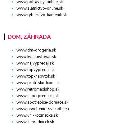
www.potraviny-online.sk
www.zlatnictvo-online.sk
www.rybarstvo-kamenik.sk
DOM, ZÁHRADA
www.dm-drogeria.sk
www.kvalitnytovar.sk
www.najvypredaj.sk
www.topvypredaj.sk
www.top-nabytok.sk
www.proti-skodcom.sk
www.retromaxishop.sk
www.superpredajca.sk
www.spotrebice-domace.sk
www.osvetlenie-svietidla.eu
www.uni-kozmetika.sk
www.zahradnicek.sk