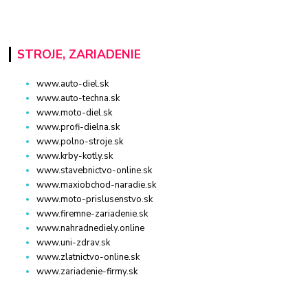
STROJE, ZARIADENIE
www.auto-diel.sk
www.auto-techna.sk
www.moto-diel.sk
www.profi-dielna.sk
www.polno-stroje.sk
www.krby-kotly.sk
www.stavebnictvo-online.sk
www.maxiobchod-naradie.sk
www.moto-prislusenstvo.sk
www.firemne-zariadenie.sk
www.nahradnediely.online
www.uni-zdrav.sk
www.zlatnictvo-online.sk
www.zariadenie-firmy.sk