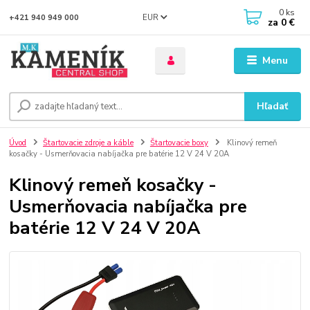
0
ks
EUR
+421 940 949 000
za
0 €
Menu
Hľadať
Úvod
Štartovacie zdroje a káble
Štartovacie boxy
Klinový remeň
kosačky - Usmerňovacia nabíjačka pre batérie 12 V 24 V 20A
Klinový remeň kosačky -
Usmerňovacia nabíjačka pre
batérie 12 V 24 V 20A