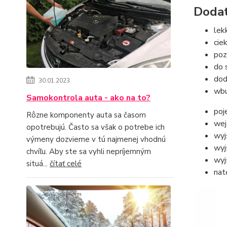
Dodat
lek
cie
poz
do 
dod
30.01.2023
wbu
Samokontrola auta - ako na to?
poj
Rôzne komponenty auta sa časom
wej
opotrebujú. Často sa však o potrebe ich
wyj
výmeny dozvieme v tú najmenej vhodnú
wyj
chvíľu. Aby ste sa vyhli nepríjemným
wyj
situá...
čítať celé
nat