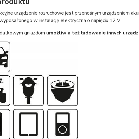
produktu
kcyjne urządzenie rozruchowe jest przenośnym urządzeniem ak
wyposażonego w instalację elektryczną o napięciu 12 V.
dodatkowym gniazdom
umożliwia też ładowanie innych urząd