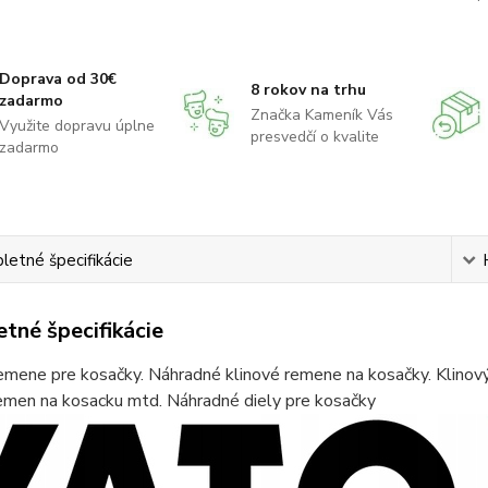
Doprava od 30€
8 rokov na trhu
zadarmo
Značka Kameník Vás
Využite dopravu úplne
presvedčí o kvalite
zadarmo
etné špecifikácie
tné špecifikácie
emene pre kosačky. Náhradné klinové remene na kosačky. Klinov
remen na kosacku mtd. Náhradné diely pre kosačky