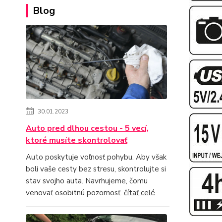
Blog
30.01.2023
Auto pred dlhou cestou - 5 vecí,
ktoré musíte skontrolovať
Auto poskytuje voľnosť pohybu. Aby však
boli vaše cesty bez stresu, skontrolujte si
stav svojho auta. Navrhujeme, čomu
venovať osobitnú pozornosť.
čítať celé