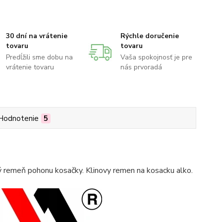
30 dní na vrátenie
Rýchle doručenie
tovaru
tovaru
Predĺžili sme dobu na
Vaša spokojnosť je pre
vrátenie tovaru
nás prvoradá
Hodnotenie
5
ý remeň pohonu kosačky. Klinovy remen na kosacku alko.