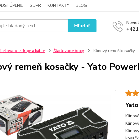
ODSTÚPENIE
GDPR
KONTAKTY
BLOG
Neviet
Hľadať
+421
tartovacie zdroje a káble
Štartovacie boxy
Klinový remeň kosačky -
ový remeň kosačky - Yato Powe
Yato
Klinov
Klinov
Klinov
kosač