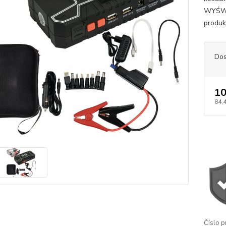
WYŚWI
produk
Dos
10
84,
Číslo p