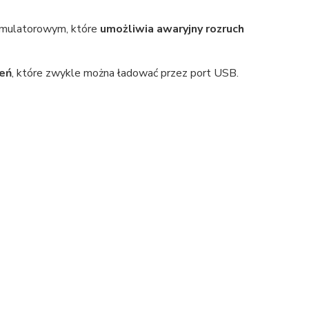
umulatorowym, które
umożliwia awaryjny rozruch
zeń
, które zwykle można ładować przez port USB.