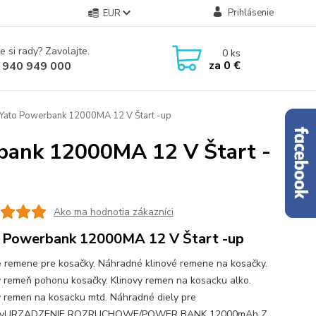
Prihlásenie
EUR
e si rady? Zavolajte.
0
ks
za
0 €
 940 949 000
 Yato Powerbank 12000MA 12 V Štart -up
rbank 12000MA 12 V Štart -
Ako ma hodnotia zákazníci
 Powerbank 12000MA 12 V Štart -up
é remene pre kosačky. Náhradné klinové remene na kosačky.
ý remeň pohonu kosačky. Klinovy remen na kosacku alko.
y remen na kosacku mtd. Náhradné diely pre
kyURZĄDZENIE ROZRUCHOWE/POWER BANK 12000mAh Z