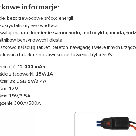
kowe informacje:
kie, bezprzewodowe źródło energii
kłokrystaliczny wyświetlacz
walają na
uruchomienie samochodu, motocykla, quada, łodz
silników benzynowych i diesla
atkowo naładują tablet, telefon, nawigację i wiele innych urząd
dowana latarka z możliwością ustawienia trybu SOS
emność:
12 000 mAh
ście z ładowarki:
15V/1A
ścia:
2x USB 5V/2.4A
ście
12V
ście
19V/3.5A
ężenie 300A/500A