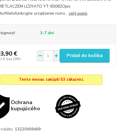
ETLACZEM LCDYATO YT-83082Opis
tuWielofunkcyjne urządzenie rozru...
celý popis
tupnosť
3-7 dni
3,90 €
Pridať do košíka
47 €
bez DPH
Tento mesiac zakúpili 53 zákazníci.
Ochrana
kupujúcého
roduktu:
13220409469