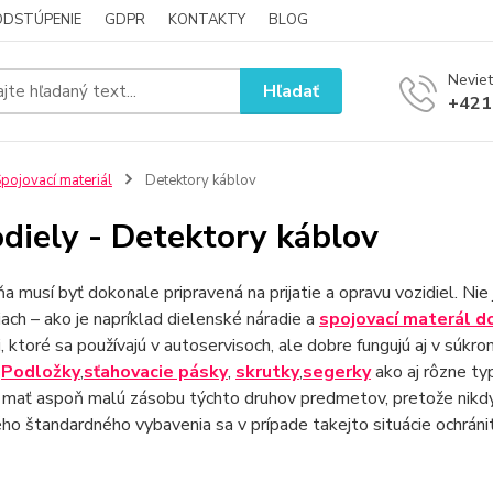
ODSTÚPENIE
GDPR
KONTAKTY
BLOG
Neviet
Hľadať
+421
pojovací materiál
Detektory káblov
diely - Detektory káblov
a musí byť dokonale pripravená na prijatie a opravu vozidiel. Nie j
ach – ako je napríklad dielenské náradie a
spojovací materál d
, ktoré sa používajú v autoservisoch, ale dobre fungujú aj v súkr
.
Podložky
,
sťahovacie pásky
,
skrutky
,
segerky
ako aj rôzne typ
a mať aspoň malú zásobu týchto druhov predmetov, pretože nikdy
ho štandardného vybavenia sa v prípade takejto situácie ochráni