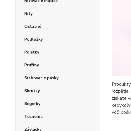
Nitovacie matice
Nity
Ostatné
Podložky
Poistky
Pružiny
Sťahovacie pásky
Produkty 
Skrutky
rozpätia.
získate 
Segerky
kedykoľve
voči pošk
Tesnenia
Závlačky