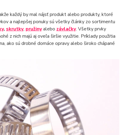
akže každý by mal nájsť produkt alebo produkty, ktoré
vkov a najlepšej ponuky sú všetky články zo sortimentu
ky
,
skrutky
,
pružiny
alebo
závlačky
. Všetky prvky
hé z nich majú aj oveľa širšie využitie. Príklady použitia
na, ako sú drobné domáce opravy alebo široko chápané