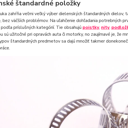
nské štandardné položky
ka zahŕňa veľmi veľký výber dielenských štandardných dielov, t
, bez väčších problémov. Na uľahčenie dohľadania potrebných pr
podľa príslušných kategórií. Tie obsahujú
poistky
,
nity
,
podlož
u sú užitočné pri opravách auta či motorky, no zaujímavé je, že mno
typov štandardných predmetov sa dajú množiť takmer donekoneč
práce.