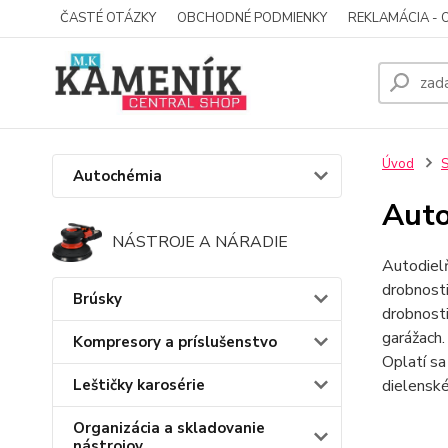
ČASTÉ OTÁZKY
OBCHODNÉ PODMIENKY
REKLAMÁCIA - 
Úvod
S
Autochémia
Auto
NÁSTROJE A NÁRADIE
Autodielň
drobnosti
Brúsky
drobnosti
garážach
Kompresory a príslušenstvo
Oplatí s
Leštičky karosérie
dielenské
Organizácia a skladovanie
nástrojov