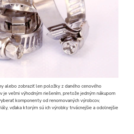
ny alebo zobraziť len položky z daného cenového
etov je veľmi výhodným riešením, pretože jedným nákupom
ž vyberať komponenty od renomovaných výrobcov,
ály, vďaka ktorým sú ich výrobky trvácnejšie a odolnejšie