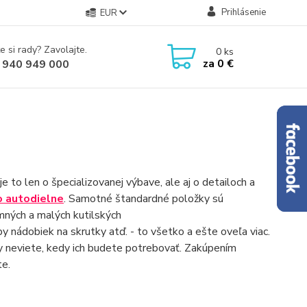
Prihlásenie
EUR
e si rady? Zavolajte.
0
ks
za
0 €
 940 949 000
e to len o špecializovanej výbave, ale aj o detailoch a
o autodielne
. Samotné štandardné položky sú
omných a malých kutilských
y nádobiek na skrutky atď. - to všetko a ešte oveľa viac.
 neviete, kedy ich budete potrebovať. Zakúpením
te.