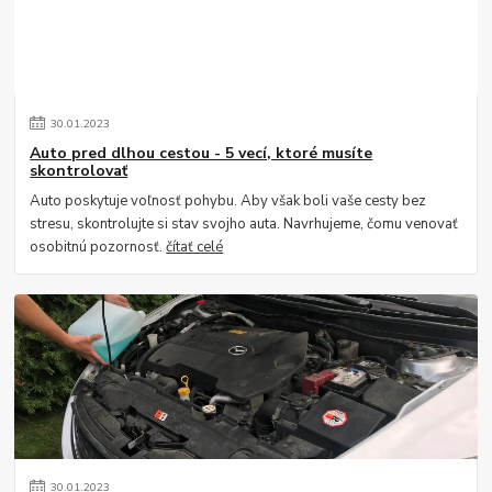
30
.
01
.
2023
Auto pred dlhou cestou - 5 vecí, ktoré musíte
skontrolovať
Auto poskytuje voľnosť pohybu. Aby však boli vaše cesty bez
stresu, skontrolujte si stav svojho auta. Navrhujeme, čomu venovať
osobitnú pozornosť.
čítať celé
30
.
01
.
2023