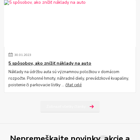
30
.
01
.
2023
5 spôsobov, ako znížiť náklady na auto
Náklady na údržbu auta sú významnou položkou v domácom
rozpočte. Pohonné hmoty, náhradné diely, prevádzkové kvapaliny,
poistenie či parkovacie lístky ...
čítať celé
Zobraziť všetky články
Nepremeškajte novinky, akcie a