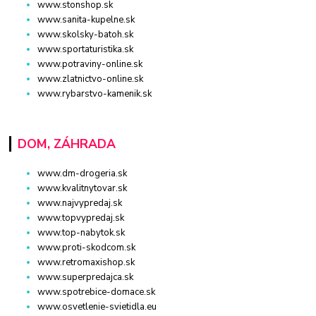
www.stonshop.sk
www.sanita-kupelne.sk
www.skolsky-batoh.sk
www.sportaturistika.sk
www.potraviny-online.sk
www.zlatnictvo-online.sk
www.rybarstvo-kamenik.sk
DOM, ZÁHRADA
www.dm-drogeria.sk
www.kvalitnytovar.sk
www.najvypredaj.sk
www.topvypredaj.sk
www.top-nabytok.sk
www.proti-skodcom.sk
www.retromaxishop.sk
www.superpredajca.sk
www.spotrebice-domace.sk
www.osvetlenie-svietidla.eu