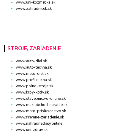
www.uni-kozmetika.sk
www.zahradnicek.sk
STROJE, ZARIADENIE
www.auto-diel.sk
www.auto-techna.sk
www.moto-diel.sk
www.profi-dielna.sk
www.polno-stroje.sk
www.krby-kotly.sk
www.stavebnictvo-online.sk
www.maxiobchod-naradie.sk
www.moto-prislusenstvo.sk
www.firemne-zariadenie.sk
www.nahradnediely.online
www.uni-zdrav.sk