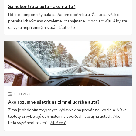
Samokontrola auta - ako na to?
Rôzne komponenty auta sa časom opotrebujú. Často sa však o
potrebe ich výmeny dozvieme v tú najmenej vhodnú chvíľu. Aby ste
sa vyhli nepríjemným situá...
čítať celé
30
.
01
.
2023
Ako rozumne ušetriť na zimnej údržbe auta?
Zima je obdobím zvýšených výdavkov na prevádzku vozidla. Nízke
teploty si vyberajú daň nielen na vodičoch, ale aj na autách. Ako
teda vyjsť neohrození...
čítať celé