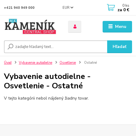
0
ks
EUR
+421 940 949 000
za
0 €
Menu
Hľadať
Úvod
Vybavenie autodielne
Osvetlenie
Ostatné
Vybavenie autodielne -
Osvetlenie - Ostatné
V tejto kategórii nebol nájdený žiadny tovar.