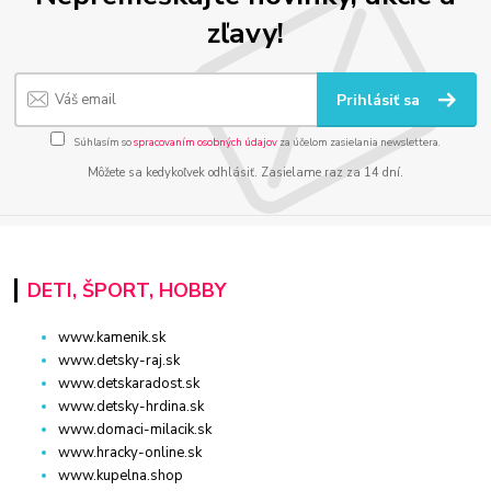
zľavy!
Prihlásiť sa
Súhlasím so
spracovaním osobných údajov
za účelom zasielania newslettera.
Môžete sa kedykoľvek odhlásiť. Zasielame raz za 14 dní.
DETI, ŠPORT, HOBBY
www.kamenik.sk
www.detsky-raj.sk
www.detskaradost.sk
www.detsky-hrdina.sk
www.domaci-milacik.sk
www.hracky-online.sk
www.kupelna.shop