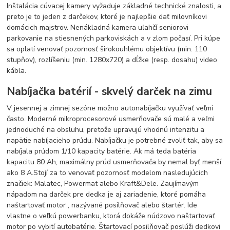
Inštalácia cúvacej kamery vyžaduje základné technické znalosti, a
preto je to jeden z darčekov, ktoré je najlepšie dať milovníkovi
domácich majstrov. Nenákladná kamera uľahčí seniorovi
parkovanie na stiesnených parkoviskách a v zlom počasí. Pri kúpe
sa oplatí venovať pozornosť širokouhlému objektívu (min. 110
stupňov), rozlíšeniu (min. 1280x720) a dĺžke (resp. dosahu) video
kábla.
Nabíjačka batérií - skvelý darček na zimu
V jesennej a zimnej sezóne možno autonabíjačku využívať veľmi
často. Moderné mikroprocesorové usmerňovače sú malé a veľmi
jednoduché na obsluhu, pretože upravujú vhodnú intenzitu a
napätie nabíjacieho prúdu. Nabíjačku je potrebné zvoliť tak, aby sa
nabíjala prúdom 1/10 kapacity batérie. Ak má teda batéria
kapacitu 80 Ah, maximálny prúd usmerňovača by nemal byť menší
ako 8 A.Stojí za to venovať pozornosť modelom nasledujúcich
značiek: Malatec, Powermat alebo Kraft&Dele. Zaujímavým
nápadom na darček pre dedka je aj zariadenie, ktoré pomáha
naštartovať motor , nazývané posilňovač alebo štartér. Ide
vlastne o veľkú powerbanku, ktorá dokáže núdzovo naštartovať
motor po vybití autobatérie. Štartovací posilňovač poslúži dedkovi