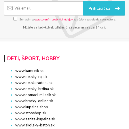
Prihlásiť sa
Súhlasím so
spracovaním osobných údajov
za účelom zasielania newslettera.
Môžete sa kedykoľvek odhlásiť. Zasielame raz za 14 dní.
DETI, ŠPORT, HOBBY
www.kamenik.sk
www.detsky-raj.sk
www.detskaradost.sk
www.detsky-hrdina.sk
www.domaci-milacik.sk
www.hracky-online.sk
www.kupelna.shop
www.stonshop.sk
www.sanita-kupelne.sk
www.skolsky-batoh.sk