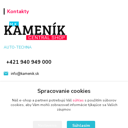
Kontakty
AUTO-TECHNA
+421 940 949 000
info@kamenik.sk
Spracovanie cookies
Náš e-shop a partneri potrebujú Váš
súhlas
s použitím súborov
cookies, aby Vám mohli zobrazovať informácie týkajúce sa Vašich
záujmov.
© 2024 Všetky práva vyhradené KAMENIK.SK
Vytvorené na
Eshop-rychlo.sk
Súhlasím
Nastavenia