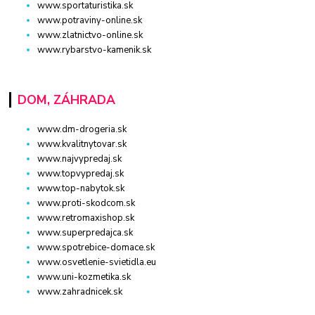
www.sportaturistika.sk
www.potraviny-online.sk
www.zlatnictvo-online.sk
www.rybarstvo-kamenik.sk
DOM, ZÁHRADA
www.dm-drogeria.sk
www.kvalitnytovar.sk
www.najvypredaj.sk
www.topvypredaj.sk
www.top-nabytok.sk
www.proti-skodcom.sk
www.retromaxishop.sk
www.superpredajca.sk
www.spotrebice-domace.sk
www.osvetlenie-svietidla.eu
www.uni-kozmetika.sk
www.zahradnicek.sk