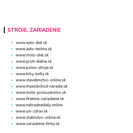
STROJE, ZARIADENIE
www.auto-diel.sk
www.auto-techna.sk
www.moto-diel.sk
www.profi-dielna.sk
www.polno-stroje.sk
www.krby-kotly.sk
www.stavebnictvo-online.sk
www.maxiobchod-naradie.sk
www.moto-prislusenstvo.sk
www.firemne-zariadenie.sk
www.nahradnediely.online
www.uni-zdrav.sk
www.zlatnictvo-online.sk
www.zariadenie-firmy.sk