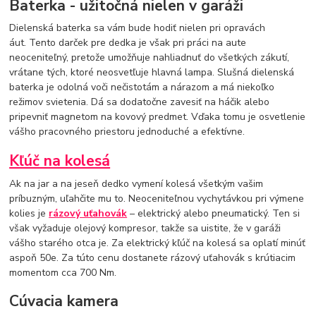
Baterka - užitočná nielen v garáži
Dielenská baterka sa vám bude hodiť nielen pri opravách
áut. Tento darček pre dedka je však pri práci na aute
neoceniteľný, pretože umožňuje nahliadnuť do všetkých zákutí,
vrátane tých, ktoré neosvetľuje hlavná lampa. Slušná dielenská
baterka je odolná voči nečistotám a nárazom a má niekoľko
režimov svietenia. Dá sa dodatočne zavesiť na háčik alebo
pripevniť magnetom na kovový predmet. Vďaka tomu je osvetlenie
vášho pracovného priestoru jednoduché a efektívne.
Kľúč na kolesá
Ak na jar a na jeseň dedko vymení kolesá všetkým vašim
príbuzným, uľahčite mu to. Neoceniteľnou vychytávkou pri výmene
kolies je
rázový uťahovák
– elektrický alebo pneumatický. Ten si
však vyžaduje olejový kompresor, takže sa uistite, že v garáži
vášho starého otca je. Za elektrický kľúč na kolesá sa oplatí minúť
aspoň 50e. Za túto cenu dostanete rázový uťahovák s krútiacim
momentom cca 700 Nm.
Cúvacia kamera