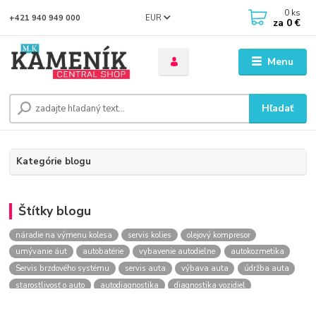
0
ks
EUR
+421 940 949 000
za
0 €
Menu
Hľadať
Kategórie blogu
Štítky blogu
náradie na výmenu kolesa
servis kolies
olejový kompresor
umývanie áut
autobatérie
vybavenie autodielne
autokozmetika
Servis brzdového systému
servis auta
výbava auta
údržba auta
starostlivosť o auto
autodiagnostika
diagnostika vozidiel
kontrola vozidla
Výmena kolesa
kompresor
Lakovanie