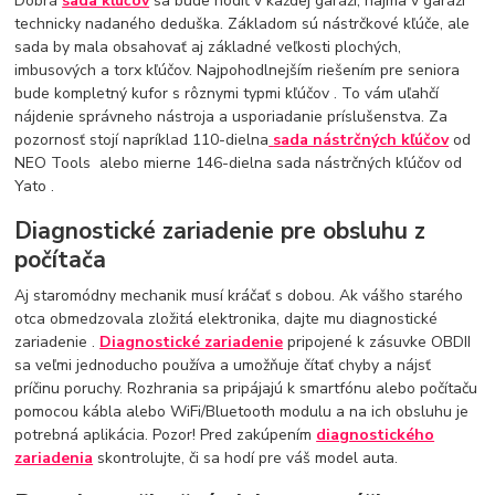
Dobrá
sada kľúčov
sa bude hodiť v každej garáži, najmä v garáži
technicky nadaného deduška. Základom sú nástrčkové kľúče, ale
sada by mala obsahovať aj základné veľkosti plochých,
imbusových a torx kľúčov. Najpohodlnejším riešením pre seniora
bude kompletný kufor s rôznymi typmi kľúčov . To vám uľahčí
nájdenie správneho nástroja a usporiadanie príslušenstva. Za
pozornosť stojí napríklad 110-dielna
sada nástrčných kľúčov
od
NEO Tools alebo mierne 146-dielna sada nástrčných kľúčov od
Yato .
Diagnostické zariadenie pre obsluhu z
počítača
Aj staromódny mechanik musí kráčať s dobou. Ak vášho starého
otca obmedzovala zložitá elektronika, dajte mu diagnostické
zariadenie .
Diagnostické zariadenie
pripojené k zásuvke OBDII
sa veľmi jednoducho používa a umožňuje čítať chyby a nájsť
príčinu poruchy. Rozhrania sa pripájajú k smartfónu alebo počítaču
pomocou kábla alebo WiFi/Bluetooth modulu a na ich obsluhu je
potrebná aplikácia. Pozor! Pred zakúpením
diagnostického
zariadenia
skontrolujte, či sa hodí pre váš model auta.