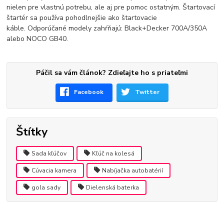
nielen pre vlastnú potrebu, ale aj pre pomoc ostatným. Štartovací
štartér sa používa pohodlnejšie ako štartovacie
káble. Odporúčané modely zahŕňajú: Black+Decker 700A/350A
alebo NOCO GB40.
Páčil sa vám článok? Zdieľajte ho s priateľmi
Facebook
Twitter
Štítky
Sada kľúčov
Kľúč na kolesá
Cúvacia kamera
Nabíjačka autobatérií
gola sady
Dielenská baterka